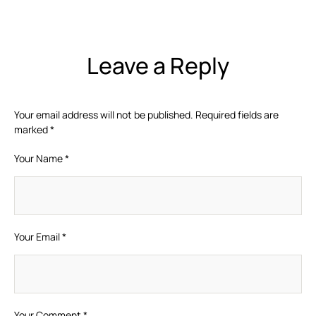
sopra una competizione di poker di nuovo …
Leave a Reply
Your email address will not be published.
Required fields are
marked
*
Your Name *
Your Email *
Your Comment *