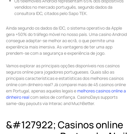
Os telemóveis Android representam 65% dos dispositivos
vendidos no mercado português, segundo dados da
consultora IDC, citados pelo Sapo TEK.
Ainda segundo os dados da IDC, o sistema operativo da Apple
gera +50% do tráfego móvel no nosso país. Uma casino Android
consegue adaptar-se melhor ao ecrã, o que permite uma
experiência mais imersiva. As vantagens de ter uma app
prendem-se com a segurança e experiência de jogo.
Vamos explorar as principais opções disponíveis nos casinos
seguros online para jogadores portugueses. Quais são as
principais características e estatísticas dos melhores casinos
online com dinheiro real? Já comparei mais de 45 casinos online
em Portugal, apenas aqueles legais e
melhores casinos online a
dinheiro real
com selos de confiança. CasinoDays supports
same-day payouts via Interac and MuchBetter.
&#127922; Casinos online