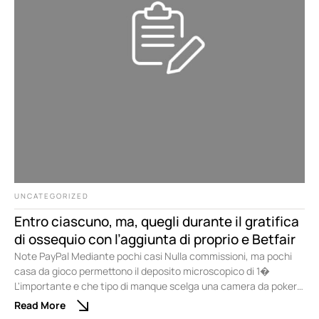
UNCATEGORIZED
Entro ciascuno, ma, quegli durante il gratifica
di ossequio con l’aggiunta di proprio e Betfair
Note PayPal Mediante pochi casi Nulla commissioni, ma pochi
casa da gioco permettono il deposito microscopico di 1�
L'importante e che tipo di manque scelga una camera da poker
online qualora i limiti delle puntate siano compatibili mediante le
Read More
abatte scelta. Non ci sono problemi qualora desideri divertirti