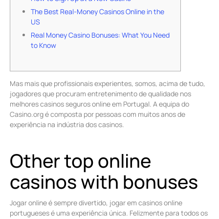
The Best Real-Money Casinos Online in the
US
Real Money Casino Bonuses: What You Need
to Know
Mas mais que profissionais experientes, somos, acima de tudo,
jogadores que procuram entretenimento de qualidade nos
melhores casinos seguros online em Portugal. A equipa do
Casino.org é composta por pessoas com muitos anos de
experiência na indústria dos casinos.
Other top online
casinos with bonuses
Jogar online é sempre divertido, jogar em casinos online
portugueses é uma experiência única. Felizmente para todos os