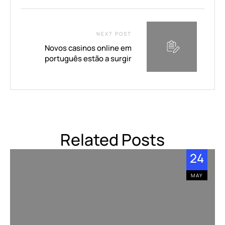
NEXT POST
Novos casinos online em
português estão a surgir
Related Posts
24
MAY