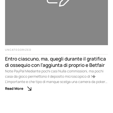
UNCATEGORIZED
Entro ciascuno, ma, quegli durante il gratifica
di ossequio con l’aggiunta di proprio e Betfair
Note PayPal Mediante pochi casi Nulla commissioni, ma pochi
casa da gioco permettono il deposito microscopico di 1�
L'importante e che tipo di manque scelga una camera da poker
online qualora i limiti delle puntate siano compatibili mediante le
Read More
abatte scelta. Non ci sono problemi qualora desideri divertirti
sopra una competizione di poker di nuovo …