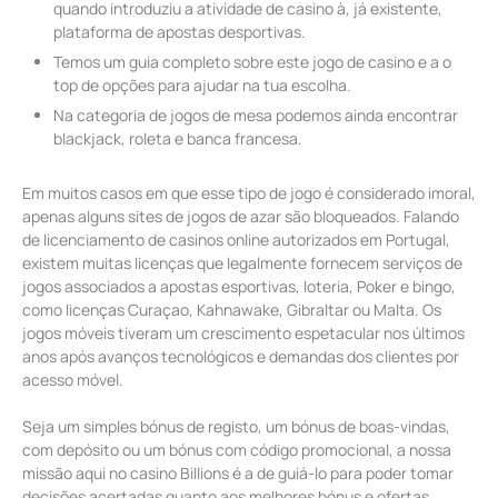
quando introduziu a atividade de casino à, já existente,
plataforma de apostas desportivas.
Temos um guia completo sobre este jogo de casino e a o
top de opções para ajudar na tua escolha.
Na categoria de jogos de mesa podemos ainda encontrar
blackjack, roleta e banca francesa.
Em muitos casos em que esse tipo de jogo é considerado imoral,
apenas alguns sites de jogos de azar são bloqueados. Falando
de licenciamento de casinos online autorizados em Portugal,
existem muitas licenças que legalmente fornecem serviços de
jogos associados a apostas esportivas, loteria, Poker e bingo,
como licenças Curaçao, Kahnawake, Gibraltar ou Malta. Os
jogos móveis tiveram um crescimento espetacular nos últimos
anos após avanços tecnológicos e demandas dos clientes por
acesso móvel.
Seja um simples bónus de registo, um bónus de boas-vindas,
com depósito ou um bónus com código promocional, a nossa
missão aqui no casino Billions é a de guiá-lo para poder tomar
decisões acertadas quanto aos melhores bónus e ofertas