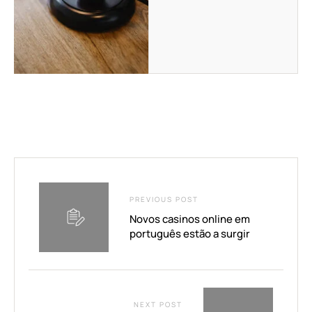
PREVIOUS POST
Novos casinos online em
português estão a surgir
NEXT POST