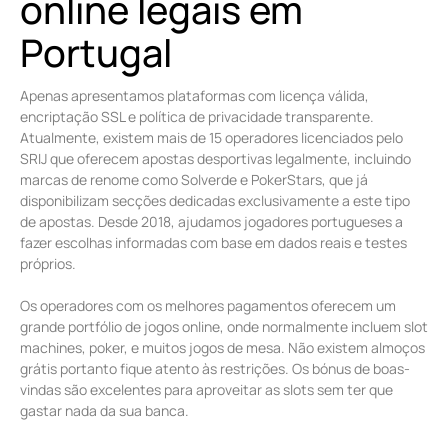
online legais em
Portugal
Apenas apresentamos plataformas com licença válida,
encriptação SSL e política de privacidade transparente.
Atualmente, existem mais de 15 operadores licenciados pelo
SRIJ que oferecem apostas desportivas legalmente, incluindo
marcas de renome como Solverde e PokerStars, que já
disponibilizam secções dedicadas exclusivamente a este tipo
de apostas. Desde 2018, ajudamos jogadores portugueses a
fazer escolhas informadas com base em dados reais e testes
próprios.
Os operadores com os melhores pagamentos oferecem um
grande portfólio de jogos online, onde normalmente incluem slot
machines, poker, e muitos jogos de mesa. Não existem almoços
grátis portanto fique atento às restrições. Os bónus de boas-
vindas são excelentes para aproveitar as slots sem ter que
gastar nada da sua banca.