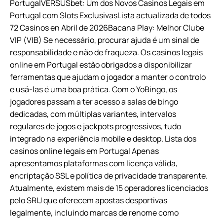
PortugalVERSUSbet: Um dos Novos Casinos Legais em
Portugal com Slots ExclusivasLista actualizada de todos
72 Casinos en Abril de 2026Bacana Play: Melhor Clube
VIP (VIB) Se necessário, procurar ajuda é um sinal de
responsabilidade e não de fraqueza. Os casinos legais
online em Portugal estão obrigados a disponibilizar
ferramentas que ajudam o jogador a manter o controlo
e usá-las é uma boa prática. Com o YoBingo, os
jogadores passam a ter acesso a salas de bingo
dedicadas, com múltiplas variantes, intervalos
regulares de jogos e jackpots progressivos, tudo
integrado na experiência mobile e desktop. Lista dos
casinos online legais em Portugal Apenas
apresentamos plataformas com licença válida,
encriptação SSL e política de privacidade transparente.
Atualmente, existem mais de 15 operadores licenciados
pelo SRIJ que oferecem apostas desportivas
legalmente, incluindo marcas de renome como