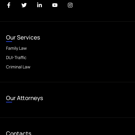
Our Services
Family Law
DUI-Traffic
Criminal Law
Our Attorneys
Contacts