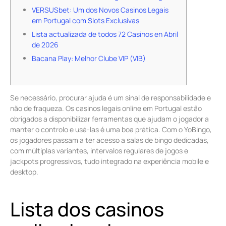
VERSUSbet: Um dos Novos Casinos Legais
em Portugal com Slots Exclusivas
Lista actualizada de todos 72 Casinos en Abril
de 2026
Bacana Play: Melhor Clube VIP (VIB)
Se necessário, procurar ajuda é um sinal de responsabilidade e
não de fraqueza. Os casinos legais online em Portugal estão
obrigados a disponibilizar ferramentas que ajudam o jogador a
manter o controlo e usá-las é uma boa prática. Com o YoBingo,
os jogadores passam a ter acesso a salas de bingo dedicadas,
com múltiplas variantes, intervalos regulares de jogos e
jackpots progressivos, tudo integrado na experiência mobile e
desktop.
Lista dos casinos