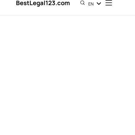
BestLegal123.com
EN
ES
ZUDDY.PT
Best
Sweepstakes
Casinos: List of
180+ Sweeps
Casinos in April
2026
May 15, 2026
By 
bestlegal