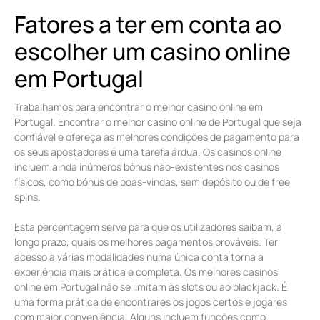
Fatores a ter em conta ao
escolher um casino online
em Portugal
Trabalhamos para encontrar o melhor casino online em
Portugal. Encontrar o melhor casino online de Portugal que seja
confiável e ofereça as melhores condições de pagamento para
os seus apostadores é uma tarefa árdua. Os casinos online
incluem ainda inúmeros bónus não-existentes nos casinos
físicos, como bónus de boas-vindas, sem depósito ou de free
spins.
Esta percentagem serve para que os utilizadores saibam, a
longo prazo, quais os melhores pagamentos prováveis. Ter
acesso a várias modalidades numa única conta torna a
experiência mais prática e completa. Os melhores casinos
online em Portugal não se limitam às slots ou ao blackjack. É
uma forma prática de encontrares os jogos certos e jogares
com maior conveniência. Alguns incluem funções como