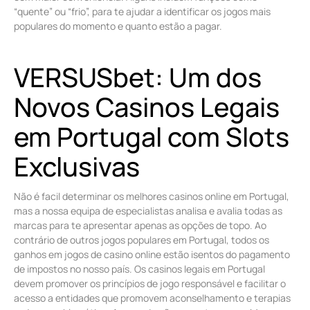
“quente” ou “frio”, para te ajudar a identificar os jogos mais
populares do momento e quanto estão a pagar.
VERSUSbet: Um dos
Novos Casinos Legais
em Portugal com Slots
Exclusivas
Não é facil determinar os melhores casinos online em Portugal,
mas a nossa equipa de especialistas analisa e avalia todas as
marcas para te apresentar apenas as opções de topo. Ao
contrário de outros jogos populares em Portugal, todos os
ganhos em jogos de casino online estão isentos do pagamento
de impostos no nosso país. Os casinos legais em Portugal
devem promover os princípios de jogo responsável e facilitar o
acesso a entidades que promovem aconselhamento e terapias