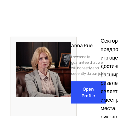
Сектор
Anna Rue
предпо
игр оц
I personally
guarantee that we
достич
will honestly and
decently do our job!
расшир
развле
Open
являет
Profile
имеет 
места.
руково