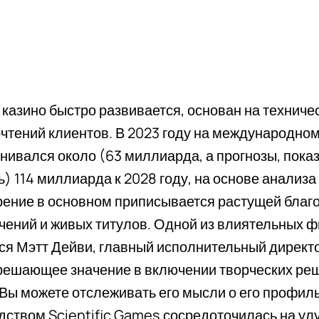
 казино быстро развивается, основан на технич
чтений клиентов. В 2023 году на международно
енивался около (63 миллиарда, а прогнозы, пока
ь) 114 миллиарда к 2028 году, на основе анализа
ение в основном приписывается растущей благ
чений и живых титулов. Одной из влиятельных ф
ся Мэтт Дейви, главный исполнительный директо
решающее значение в включении творческих ре
 Вы можете отслеживать его мысли о его профиль 
дством Scientific Games сосредоточилась на у