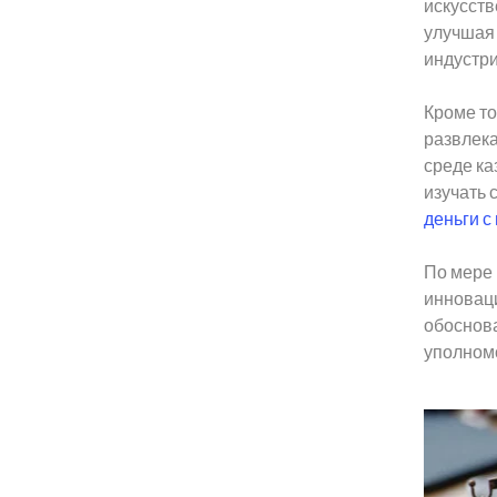
искусств
улучшая 
индустр
Кроме то
развлека
среде ка
изучать 
деньги с
По мере 
инноваци
обоснова
уполномо