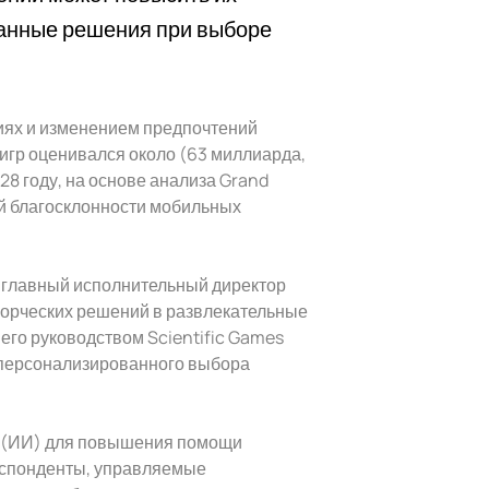
ванные решения при выборе
циях и изменением предпочтений
 игр оценивался около
(63 миллиарда,
28 году, на основе анализа Grand
й благосклонности мобильных
, главный исполнительный директор
ворческих решений в развлекательные
 его руководством Scientific Games
 персонализированного выбора
И (ИИ) для повышения помощи
еспонденты, управляемые