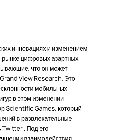
еских инновациях и изменением
м рынке цифровых азартных
зывающие, что он может
 Grand View Research. Это
осклонности мобильных
игур в этом изменении
р Scientific Games, который
шений в развлекательные
Twitter . Под его
лучшении взаимодействия