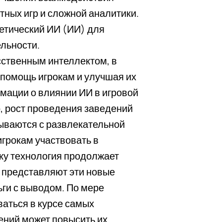
ных игр и сложной аналитики.
етический ИИ (ИИ) для
льности.
ственным интеллектом, в
помощь игрокам и улучшая их
мации о влиянии ИИ в игровой
о, рост проведения заведений
зываются с развлекательной
грокам участвовать в
ьку технология продолжает
е представляют эти новые
ьги с выводом. По мере
ваться в курсе самых
ений может повысить их