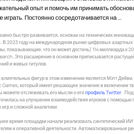
кательный опыт и помочь им принимать обосно
где играть. Постоянно сосредотачивается на …
азино быстро развивается, основан на технических иннова
. В 2023 году на международном рынке цифровых азартных
зы, показывающие, что он может достичь) 114 миллиарда к 20
earch. Это расширение в основном приписывается растуще
ний и живых титулов.
 влиятельных фигур в этом изменении является Мэтт Дейви
ic Games, который имеет решающее значение в включении т
ы можете отслеживать его мысли о его
профиль Twitter
. Под
точилась на улучшении взаимодействия игроков с помощью
 игр и сложной аналитики.
днее время площадки начали реализовать синтетический И
телям и оперативной деятельности. Автоматизированные р