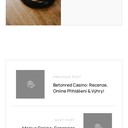
PREVIOUS POST
Betonred Casino: Recenze,
Online Přihlášení & Výhry!
NEXT POST