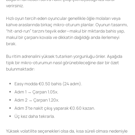
verirsiniz.
Hızlı oyun tercih eden oyuncular genellikle öğle molaları veya
kahve araslarında birkaç mikro-oturum planlar. Oyunun tasarımı,
“hit-and-run” tarzını teşvik eder—makul bir miktarda bahis yap,
makul bir çarpanı kovala ve dikkatin dağıldığı anda ilerlemeyi
bırak.
Bu ritim adrenalini yüksek tutarken yorgunluğu önler. Aşağıda
tipik bir mikro-oturumun nasıl görünebileceğine dair bir özet
bulunmaktadır:
Easy modda €0.50 bahis (24 adım).
Adım 1 → Çarpan 1.05x.
Adım 2 → Çarpan 1.20x.
Adım 3’te nakit çıkış yaparak €0.60 kazan.
Üç kez daha tekrarla.
Yüksek volatilite seçenekleri olsa da, kısa süreli olması nedeniyle