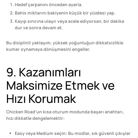
Hedef çarpanını önceden ayarla.
Bahis miktarını bakiyenin küçük bir yüzdesi yap.
Kayıp sınırına ulaşır veya acele ediyorsan, bir dakika
dur ve sonra devam et.
Bu disiplinli yaklaşım, yüksek yoğunluğun dikkatsizlikle
kumar oynamaya dönüşmesini engeller.
9. Kazanımları
Maksimize Etmek ve
Hızı Korumak
Chicken Road’un kısa oturum modunda başarı anahtarı,
hızı dikkatle dengelemektir:
Easy veya Medium seçin:
Bu modlar, sık güvenli çıkışlar