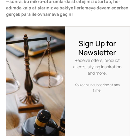
—sonra, bu mikro-oturumlarda stratejinizi oturtup, her
adımda kalp atışlarınız ve bakiye ilerlemeye devam ederken
gerçek para ile oynamaya geçin!
Sign Up for
Newsletter
Receive offers, product
allerts, styling inspiration
and more.
You can unsubscribe at any
time.