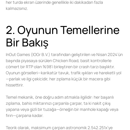
her turda ekran üzerinde genellikle iki dakikadan fazla
kalmazsınız.
2. Oyunun Temellerine
Bir Bakış
InOut Games (IOGr B.V.) tarafından geliştirilen ve Nisan 2024’ün
başında piyasaya sürülen Chicken Road, basit kontrollerle
cömert bir RTP olan %98’i birleştiren bir crash tarzı başlıktır.
Oyunun görselleri—karikatür tavuk, trafik ışıkları ve hareketli yol
—parlak ve ilgi çekicidir, her zıplama küçük bir macera gibi
hissettirir.
Temel mekanik, öne doğru adım atmakla ilgilidir: her başarılı
zıplama, bahis miktarınızı çarpanla çarpar, ta ki nakit çıkış
yapana veya gizli bir tuzağa—örneğin bir manhole kapağı veya
fırın—çarpana kadar.
Teorik olarak, maksimum çarpan astronomik 2.542.251x’ye