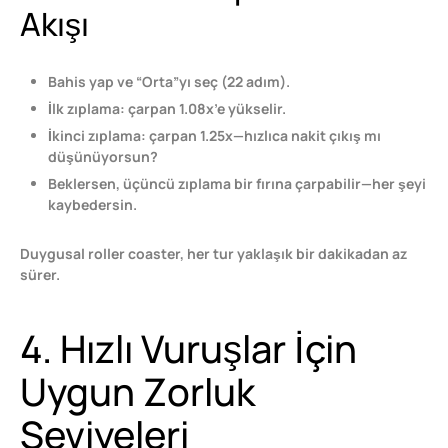
Akışı
Bahis yap ve “Orta”yı seç (22 adım).
İlk zıplama: çarpan 1.08x’e yükselir.
İkinci zıplama: çarpan 1.25x—hızlıca nakit çıkış mı
düşünüyorsun?
Beklersen, üçüncü zıplama bir fırına çarpabilir—her şeyi
kaybedersin.
Duygusal roller coaster, her tur yaklaşık bir dakikadan az
sürer.
4. Hızlı Vuruşlar İçin
Uygun Zorluk
Seviyeleri