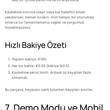
Kaybetme sınırına ulaşır veya kar hedefini erken
yakalarsan, hemen bırakın. Hızlı tempo, bir oturumda
onlarca tur tamamlamanızı sağlar ve yorgunluk
hissetmezsiniz.
Hızlı Bakiye Özeti
Toplam bakiye: €100.
Her tur bahis: €0.50 (bakiye %0.5).
Kaybetme serisi limiti: Ardışık üç kayıptan fazla
olmamalı.
Bu çerçeve, heyecanı canlı tutarken kayıpları sınırlar.
7. Demo Modu ve Mobil