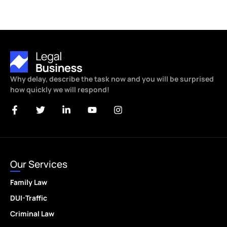
Why delay, describe the task now and you will be surprised
how quickly we will respond!
Our Services
Family Law
DUI-Traffic
Criminal Law