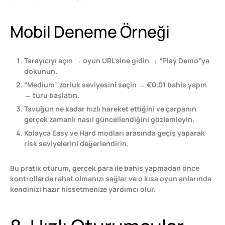
Mobil Deneme Örneği
Tarayıcıyı açın → oyun URL’sine gidin → “Play Demo”ya
dokunun.
“Medium” zorluk seviyesini seçin → €0.01 bahis yapın
→ turu başlatın.
Tavuğun ne kadar hızlı hareket ettiğini ve çarpanın
gerçek zamanlı nasıl güncellendiğini gözlemleyin.
Kolayca Easy ve Hard modları arasında geçiş yaparak
risk seviyelerini değerlendirin.
Bu pratik oturum, gerçek para ile bahis yapmadan önce
kontrollerde rahat olmanızı sağlar ve o kısa oyun anlarında
kendinizi hazır hissetmenize yardımcı olur.