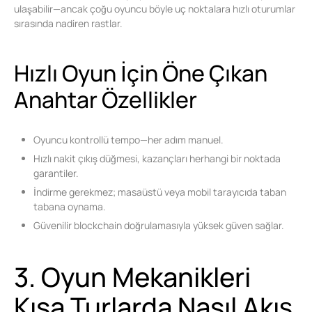
ulaşabilir—ancak çoğu oyuncu böyle uç noktalara hızlı oturumlar
sırasında nadiren rastlar.
Hızlı Oyun İçin Öne Çıkan
Anahtar Özellikler
Oyuncu kontrollü tempo—her adım manuel.
Hızlı nakit çıkış düğmesi, kazançları herhangi bir noktada
garantiler.
İndirme gerekmez; masaüstü veya mobil tarayıcıda taban
tabana oynama.
Güvenilir blockchain doğrulamasıyla yüksek güven sağlar.
3. Oyun Mekanikleri
Kısa Turlarda Nasıl Akış