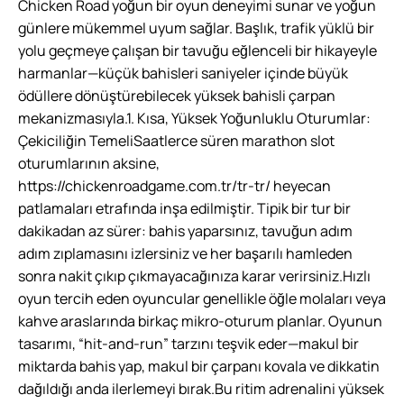
Chicken Road yoğun bir oyun deneyimi sunar ve yoğun
günlere mükemmel uyum sağlar. Başlık, trafik yüklü bir
yolu geçmeye çalışan bir tavuğu eğlenceli bir hikayeyle
harmanlar—küçük bahisleri saniyeler içinde büyük
ödüllere dönüştürebilecek yüksek bahisli çarpan
mekanizmasıyla.1. Kısa, Yüksek Yoğunluklu Oturumlar:
Çekiciliğin TemeliSaatlerce süren marathon slot
oturumlarının aksine,
https://chickenroadgame.com.tr/tr-tr/ heyecan
patlamaları etrafında inşa edilmiştir. Tipik bir tur bir
dakikadan az sürer: bahis yaparsınız, tavuğun adım
adım zıplamasını izlersiniz ve her başarılı hamleden
sonra nakit çıkıp çıkmayacağınıza karar verirsiniz.Hızlı
oyun tercih eden oyuncular genellikle öğle molaları veya
kahve araslarında birkaç mikro-oturum planlar. Oyunun
tasarımı, “hit-and-run” tarzını teşvik eder—makul bir
miktarda bahis yap, makul bir çarpanı kovala ve dikkatin
dağıldığı anda ilerlemeyi bırak.Bu ritim adrenalini yüksek