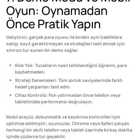
Oyun: Oynamadan
Önce Pratik Yapın
Geliştirici, gerçek para oyunu ile birebir ayni özelliklere
sahip, kayıt gerektirmeyen ve stratejileri test etmek için
sınırsız tur sunan bir demo sağlar.
Risk Yok:
Tuzakların nasıl tetiklendiğini öğrenin, para
kaybetmeden.
Strateji Denemeleri:
Tüm zorluk seviyelerinde farklı
hedef çarpanları test edin.
Cihaz Kontrolü:
Fon yatırmadan önce telefon veya
tabletinizde performansı doğrulayın.
Mobil arayüz, dokunmatik ve kaydırma kontrolleri için
optimize edilmiştir; oyuncular, Chrome veya Safari çalışan
herhangi bir akıllı telefon veya tablet üzerinde birkaç dakika
içinde yüzlerce tur geçebilir.