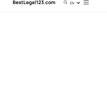
BestLegal123.com
EN
ES
UNCATEGORIZED
Chicken Road:
Hızlı Heyecanlar
ve Büyük
Kazançlar İçin
Hızlı Çarpışma
Oyunu
April 11, 2026
By 
bestlegal