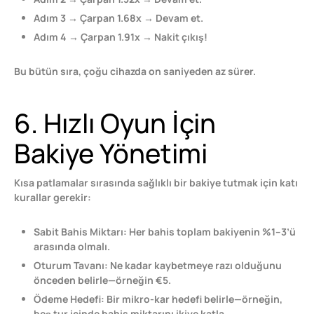
Adım 3 → Çarpan 1.68x → Devam et.
Adım 4 → Çarpan 1.91x → Nakit çıkış!
Bu bütün sıra, çoğu cihazda on saniyeden az sürer.
6. Hızlı Oyun İçin
Bakiye Yönetimi
Kısa patlamalar sırasında sağlıklı bir bakiye tutmak için katı
kurallar gerekir:
Sabit Bahis Miktarı:
Her bahis toplam bakiyenin %1–3’ü
arasında olmalı.
Oturum Tavanı:
Ne kadar kaybetmeye razı olduğunu
önceden belirle—örneğin €5.
Ödeme Hedefi:
Bir mikro-kar hedefi belirle—örneğin,
beş tur içinde bahis miktarını ikiye katla.