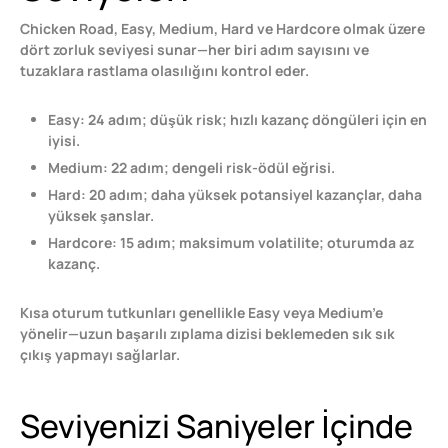
Chicken Road, Easy, Medium, Hard ve Hardcore olmak üzere
dört zorluk seviyesi sunar—her biri adım sayısını ve
tuzaklara rastlama olasılığını kontrol eder.
Easy:
24 adım; düşük risk; hızlı kazanç döngüleri için en
iyisi.
Medium:
22 adım; dengeli risk-ödül eğrisi.
Hard:
20 adım; daha yüksek potansiyel kazançlar, daha
yüksek şanslar.
Hardcore:
15 adım; maksimum volatilite; oturumda az
kazanç.
Kısa oturum tutkunları genellikle Easy veya Medium’e
yönelir—uzun başarılı zıplama dizisi beklemeden sık sık
çıkış yapmayı sağlarlar.
Seviyenizi Saniyeler İçinde