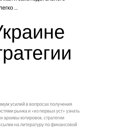
легко …
Украине
тратегии
имум усилий в вопросах получения
тями рынка и «из первых уст» узнать
и архивы котировок, стратегии
 ссылки на литературу по финансовой