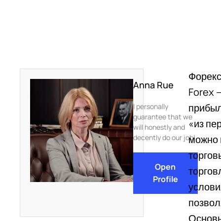
Форекс
Anna Rue
Forex 
прибыл
I personally
guarantee that we
«из пе
will honestly and
decently do our job!
можно 
торгов
Open
торгов
Profile
услови
позвол
Основн