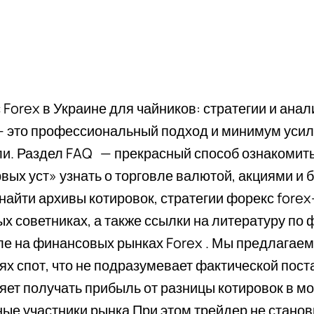
 Forex в Украине для чайников: стратегии и ана
— это профессиональный подход и минимум усил
и. Раздел FAQ — прекрасный способ ознакомить
рвых уст» узнать о торговле валютой, акциями и 
найти архивы котировок, стратегии форекс fore
ых советниках, а также ссылки на литературу по
ле на финансовых рынках Forex . Мы предлагае
ях спот, что не подразумевает фактической пост
яет получать прибыль от разницы котировок в м
ые участники рынка При этом трейдер не стано