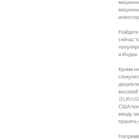
мошеннич
мошеннич
инвестор
Найдите 
сейчас т
популярн
и Индии.
Кроме ни
спекулят
дешевле,
высокой 
(EUR/US
США/кан
ввиду э
принять 
Например