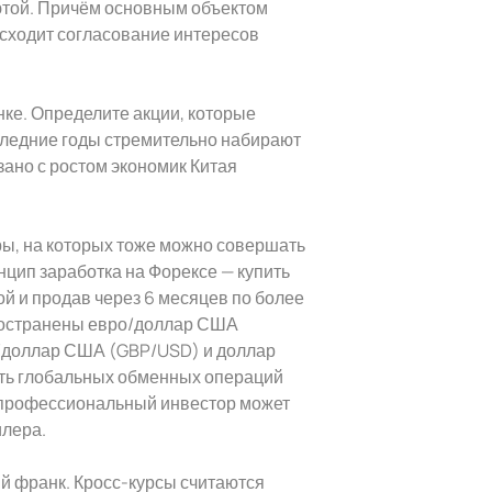
ютой. Причём основным объектом
сходит согласование интересов
ке. Определите акции, которые
оследние годы стремительно набирают
зано с ростом экономик Китая
ы, на которых тоже можно совершать
нцип заработка на Форексе — купить
й и продав через 6 месяцев по более
пространены евро/доллар США
в/доллар США (GBP/USD) и доллар
сть глобальных обменных операций
епрофессиональный инвестор может
илера.
й франк. Кросс-курсы считаются