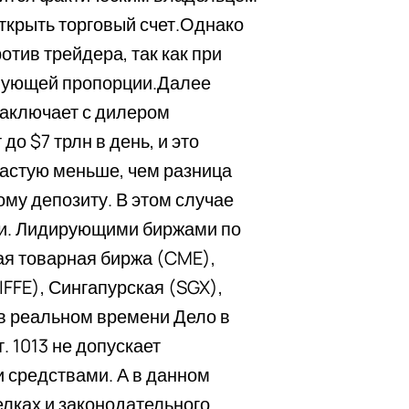
ткрыть торговый счет.Однако
отив трейдера, так как при
твующей пропорции.Далее
заключает с дилером
о $7 трлн в день, и это
частую меньше, чем разница
му депозиту. В этом случае
ски. Лидирующими биржами по
я товарная биржа (CME),
FFE), Сингапурская (SGX),
 в реальном времени Дело в
. 1013 не допускает
 средствами. А в данном
елках и законодательного