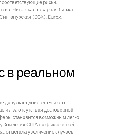
т соответствующие риски.
ются Чикагская товарная биржа
Сингапурская (SGX), Eurex,
с в реальном
 не допускает доверительного
е из-за отсутствия достоверной
сферы становится возможным легко
оду Комиссия США по фьючерсной
а, отметила увеличение случаев