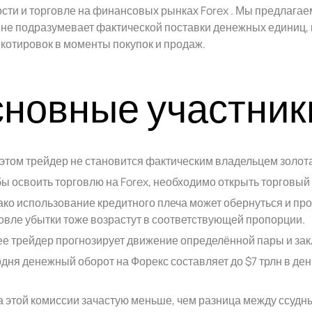
сти и торговле на финансовых рынках Forex . Мы предлага
о не подразумевает фактической поставки денежных единиц, 
котировок в моменты покупок и продаж.
новные участник
этом трейдер не становится фактическим владельцем золота
ы освоить торговлю на Forex, необходимо открыть торговый 
ко использование кредитного плеча может обернуться и прот
овле убытки тоже возрастут в соответствующей пропорции.
е трейдер прогнозирует движение определённой пары и зак
дня денежный оборот на Форекс составляет до $7 трлн в день
 этой комиссии зачастую меньше, чем разница между ссудны