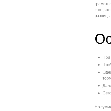
грамотно
спот, чт
разницы 
Ос
При 
Чтоб
Одна
торг
Дале
Сего
Но сумма