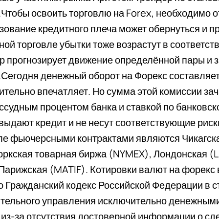
.Чтобы освоить торговлю на Forex, необходимо о
зование кредитного плеча может обернуться и пр
ной торговле убытки тоже возрастут в соответс
р прогнозирует движение определённой пары и 
.Сегодня денежный оборот на Форекс составляет д
ительно впечатляет. Но сумма этой комиссии за
ссудным процентом банка и ставкой по банковско
 выдают кредит и не несут соответствующие ри
ле фьючерсными контрактами являются Чикагска
ркская товарная биржа (NYMEX), Лондонская (LI
 Парижская (MATIF). Котировки валют на форекс
то Гражданский кодекс Российской Федерации в ст
тельного управления исключительно денежными
 из-за отсутствия достоверной информации о сд