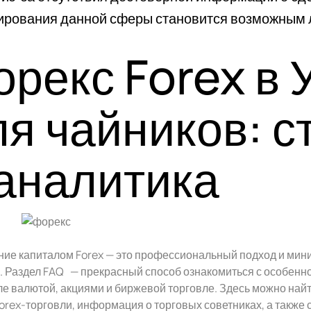
ирования данной сферы становится возможным 
орекс Forex в 
ля чайников: с
 аналитика
ие капиталом Forex — это профессиональный подход и мин
 Раздел FAQ — прекрасный способ ознакомиться с особеннос
ле валютой, акциями и биржевой торговле. Здесь можно найт
orex-торговли, информация о торговых советниках, а также