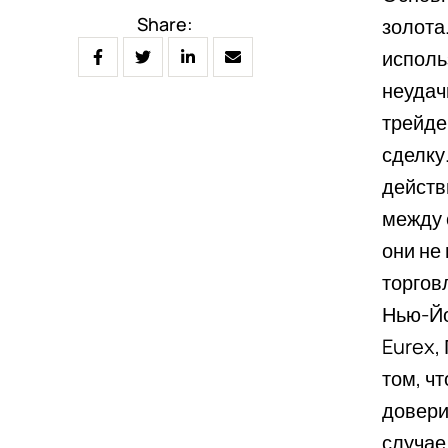
Share:
золота
исполь
неудач
трейде
сделку
действ
между 
они не
торгов
Нью-Йо
Eurex,
том, ч
довери
случае