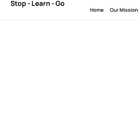
Stop - Learn - Go
Home
Our Missio
FOREX NEWS
рынок Форекс и
заработать
April 5, 2026
By 
bestlegal