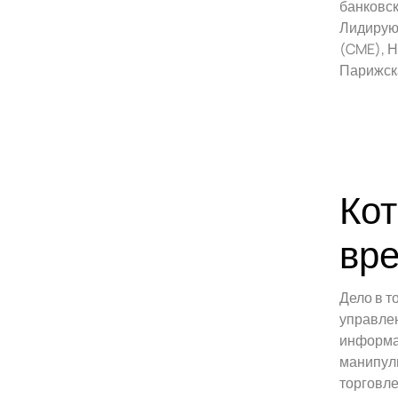
банковск
Лидирую
(CME), Н
Парижска
Кот
вр
Дело в т
управлен
информац
манипул
торговле