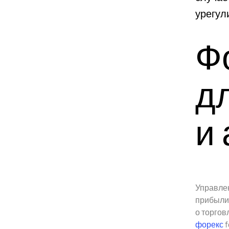
урегул
Ф
д
и
Управлен
прибыли.
о торгов
форекс
f