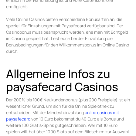
einfach in der Handhabung ist und volle Kostenkontrolle
ermöglicht.
Viele Online Casinos bieten verschiedene Bonusarten an, die
speziell für Einzahlungen mit Paysafecard verfügbar sind. Der
Casinobonus muss beansprucht werden, ehe man mit Echtgeld
im Casino gespielt hat. Lest euch bei der Einzahlung die
Bonusbedingungen für den Willkommensbonus im Online Casino
durch.
Allgemeine Infos zu
paysafecard Casinos
Der 200% bis 100€ Neukundenbonus (plus 200 Freispiele) ist ein
wesentlicher Grund, um sich für die Online Spielothek zu
entscheiden. Mit der Mindesteinzahlung
online casinos mit
paysafecard
von 10 Euro bekommst du 40 Euro als Bonus und
weitere 100 Gratis-Spins gutgeschrieben. Wer mit 10 Euro
spielen will, hat über 1000 Slots auf dem Bildschirm zur Auswahl.