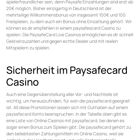
spielerfreundlicher sein, denn Paysafe Einzahlungen sind erst ab
20€ möglich. Bisher einzigartig in Deutschland ist der
mehrteilige Willkommensbonus von insgesamt 100€ und 100
Freispielen, zu dem auch ein Bonus ohne Einzahlung gehört. Wir
können es dir empfehlen in einem paysafescard Casino zu
spielen. Die PaysafeCard Live Casinos ermöglichen es dir schnell
Geld einzuzahlen und gegen echte Dealer und mit realen
Mitspielern zu spielen.
Sicherheit im Paysafecard
Casino
Auch eine Gegenüberstellung aller Vor- und Nachteile ist
wichtig, um herauszufinden, für wen die paysafecard geeignet
ist. All diese Promotionen lassen sich mit Guthaben auf einem
paysafecard Konto beanspruchen. In der Tabelle oben gibt es
eine Liste von Online Casinos mit paysafecard, bei denen es
sogar einen Bonus zum Spielen gibt. Die paysafecard gehört zu
den beliebtesten Zahlungsmitteln im Online Casino, weil sie