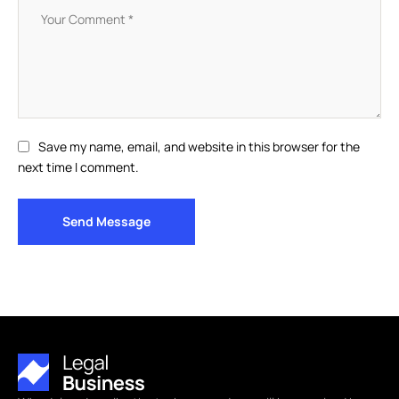
Save my name, email, and website in this browser for the
next time I comment.
Send Message