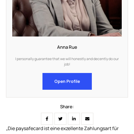
Anna Rue
I personally guarantee that we will honestly and decently do our
job!
Open Profile
Share:
„Die paysafecard ist eine exzellente Zahlungsart für