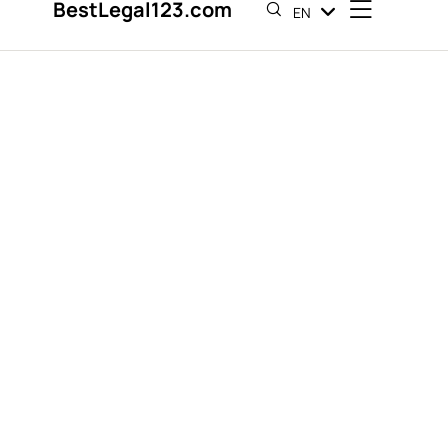
BestLegal123.com
EN
ES
READY_TEXT
Entdecke wie du
online bar
bezahlen kannst
February 26, 2025
By 
bestlegal