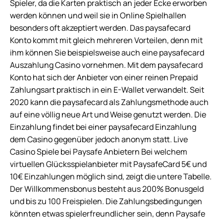
Spieler, da die Karten praktisch an jeder Ecke erworben
werden können und weil sie in Online Spielhallen
besonders oft akzeptiert werden. Das paysafecard
Konto kommt mit gleich mehreren Vorteilen, denn mit
ihm können Sie beispielsweise auch eine paysafecard
Auszahlung Casino vornehmen. Mit dem paysafecard
Konto hat sich der Anbieter von einer reinen Prepaid
Zahlungsart praktisch in ein E-Wallet verwandelt. Seit
2020 kann die paysafecard als Zahlungsmethode auch
auf eine völlig neue Art und Weise genutzt werden. Die
Einzahlung findet bei einer paysafecard Einzahlung
dem Casino gegenüber jedoch anonym statt. Live
Casino Spiele bei Paysafe Anbietern Bei welchem
virtuellen Glücksspielanbieter mit PaysafeCard 5€ und
10€ Einzahlungen möglich sind, zeigt die untere Tabelle.
Der Willkommensbonus besteht aus 200% Bonusgeld
und bis zu 100 Freispielen. Die Zahlungsbedingungen
könnten etwas spielerfreundlicher sein, denn Paysafe