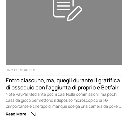
UNCATEGORIZED
Entro ciascuno, ma, quegli durante il gratifica
di ossequio con l’aggiunta di proprio e Betfair
Note PayPal Mediante pochi casi Nulla commissioni, ma pochi
casa da gioco permettono il deposito microscopico di 1�
L'importante e che tipo di manque scelga una camera da poker
online qualora i limiti delle puntate siano compatibili mediante le
Read More
abatte scelta. Non ci sono problemi qualora desideri divertirti
sopra una competizione di poker di nuovo …