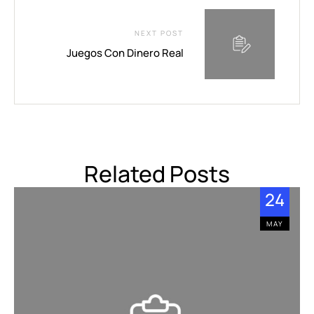
NEXT POST
Juegos Con Dinero Real
Related Posts
24
MAY