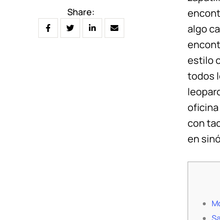
Share:
encont
algo ca
encont
estilo 
todos 
leopard
oficina
con tac
en sinó
Mo
Sa