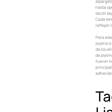
alpargat
hasta opc
tacón ba
Cada tem
reflejan 
Para aseg
joyería s
de los añ
de plati
fueron h
principa
adherido
Ta