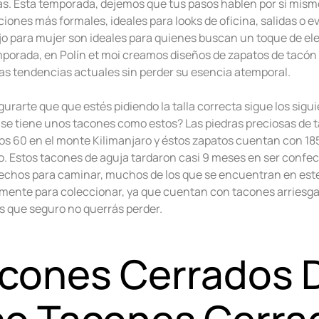
as. Esta temporada, dejemos que tus pasos hablen por sí mism
iones más formales, ideales para looks de oficina, salidas o e
jo para mujer son ideales para quienes buscan un toque de ele
porada, en Polín et moi creamos diseños de zapatos de tacón e
las tendencias actuales sin perder su esencia atemporal.
urarte que que estés pidiendo la talla correcta sigue los sigu
i se tiene unos tacones como estos? Las piedras preciosas de 
os 60 en el monte Kilimanjaro y éstos zapatos cuentan con 185
no. Estos tacones de aguja tardaron casi 9 meses en ser confe
echos para caminar, muchos de los que se encuentran en este
lmente para coleccionar, ya que cuentan con tacones arriesga
s que seguro no querrás perder.
cones Cerrados 