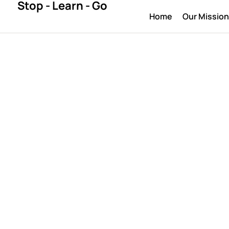
Stop - Learn - Go
Home
Our Missio
WWW.KUSS.CL
de Zapatos en
May 6, 2026
By 
bestlegal