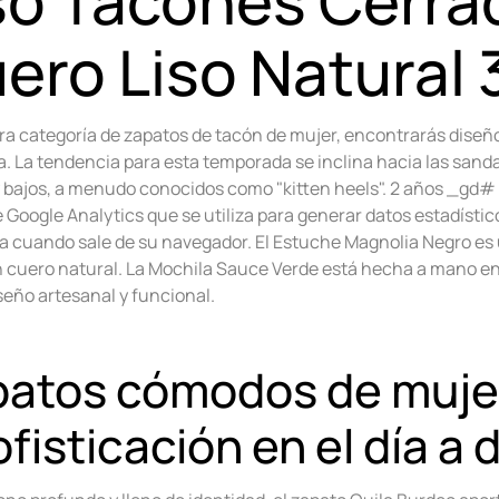
so Tacones Cerra
ero Liso Natural 
ra categoría de zapatos de tacón de mujer, encontrarás diseñ
. La tendencia para esta temporada se inclina hacia las sanda
 bajos, a menudo conocidos como "kitten heels". 2 años _gd# 
 Google Analytics que se utiliza para generar datos estadístico
na cuando sale de su navegador. El Estuche Magnolia Negro es
n cuero natural. La Mochila Sauce Verde está hecha a mano en
seño artesanal y funcional.
atos cómodos de mujer
ofisticación en el día a 