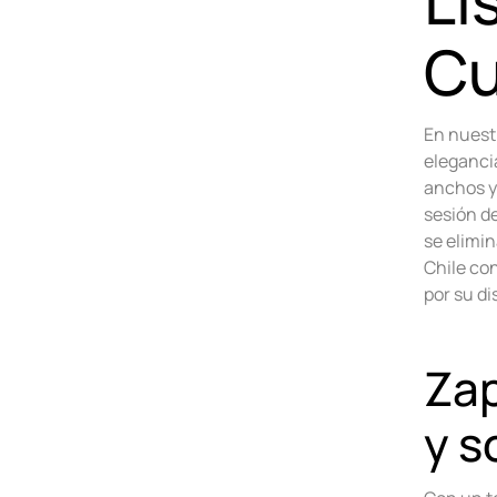
Li
Cu
En nuest
elegancia
anchos y
sesión de
se elimi
Chile co
por su di
Zap
y s