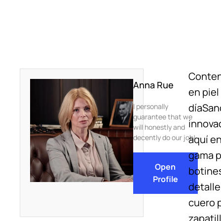
Conten
Anna Rue
en piel
díaSand
I personally
guarantee that we
innova
will honestly and
decently do our job!
aquí en
gama pa
Open
botines
Profile
detall
cuero p
zapati