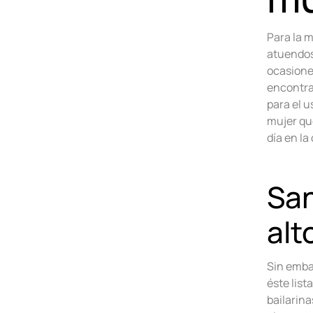
Para la m
atuendos
ocasiones
encontra
para el 
mujer qu
día en la
San
alt
Sin embar
éste list
bailarina