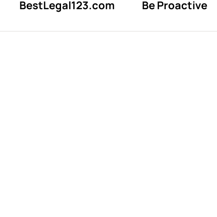
BestLegal123.com
Be Proactive
Fábricas 