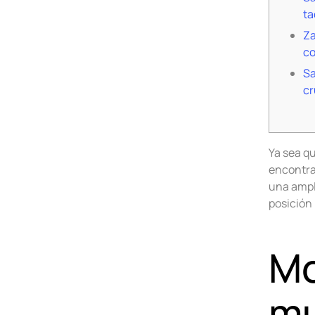
ta
Za
co
Sa
cr
Ya sea q
encontra
una ampli
posición 
Mo
mu