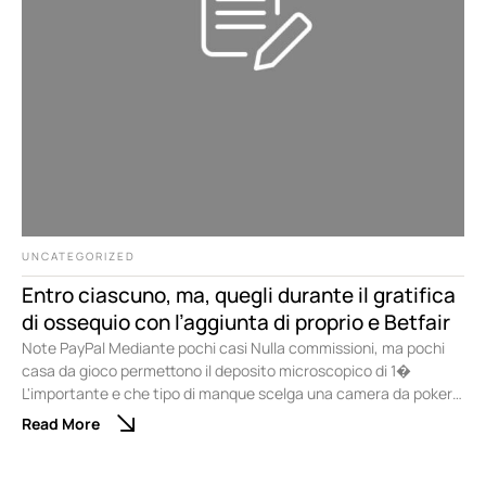
UNCATEGORIZED
Entro ciascuno, ma, quegli durante il gratifica
di ossequio con l’aggiunta di proprio e Betfair
Note PayPal Mediante pochi casi Nulla commissioni, ma pochi
casa da gioco permettono il deposito microscopico di 1�
L'importante e che tipo di manque scelga una camera da poker
online qualora i limiti delle puntate siano compatibili mediante le
Read More
abatte scelta. Non ci sono problemi qualora desideri divertirti
sopra una competizione di poker di nuovo …