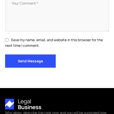
Save my name, email, and website in this browser for the
next time I comment.
Send Message
Why delay, describe the task now and you will be surprised how