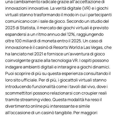
una cambiamento radicale grazie all’accettazione di
innovazioni innovative. La verità digitale (VR) e i giochi
virtuali stanno trasformando il modo in cui i partecipanti
comunicano con i sale da gioco. Secondo un studio del
2023 di Statista, il mercato dei giochi virtuali è previsto
espandersi a un ritmo annuo del 12%, raggiungendo
oltre 100 miliardi di moneta entro il 2025. Un caso di
innovazione è il casinò di Resorts World a Las Vegas, che
ha lanciato nel 2021 e fornisce un’avventura di gioco
coinvolgente grazie alla tecnologia VR. I ospiti possono
indagare ambienti digitali e interagire a giochi dinamici.
Puoi scoprire di più su questa esperienza consultando il
loro sito ufficiale. Per di più, i giocattoli virtuali stanno
introducendo funzionalità come i tavoli dal vivo, dove i
scommettitori possono relazionarsi con croupier reali
tramite streaming video. Questa modalità ha reso il
divertimento online più interessante e simile
all’occasione di un casinò tangibile. Per maggiori