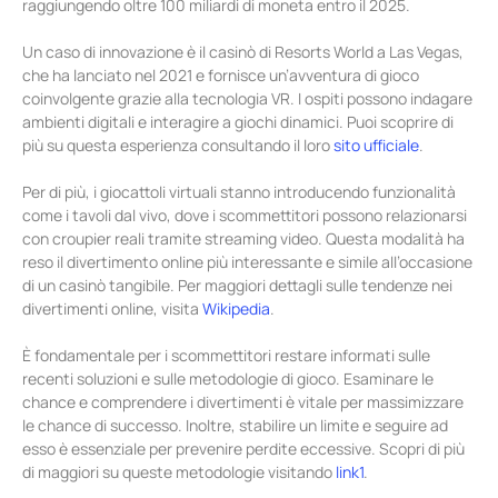
raggiungendo oltre 100 miliardi di moneta entro il 2025.
Un caso di innovazione è il casinò di Resorts World a Las Vegas,
che ha lanciato nel 2021 e fornisce un’avventura di gioco
coinvolgente grazie alla tecnologia VR. I ospiti possono indagare
ambienti digitali e interagire a giochi dinamici. Puoi scoprire di
più su questa esperienza consultando il loro
sito ufficiale
.
Per di più, i giocattoli virtuali stanno introducendo funzionalità
come i tavoli dal vivo, dove i scommettitori possono relazionarsi
con croupier reali tramite streaming video. Questa modalità ha
reso il divertimento online più interessante e simile all’occasione
di un casinò tangibile. Per maggiori dettagli sulle tendenze nei
divertimenti online, visita
Wikipedia
.
È fondamentale per i scommettitori restare informati sulle
recenti soluzioni e sulle metodologie di gioco. Esaminare le
chance e comprendere i divertimenti è vitale per massimizzare
le chance di successo. Inoltre, stabilire un limite e seguire ad
esso è essenziale per prevenire perdite eccessive. Scopri di più
di maggiori su queste metodologie visitando
link1
.