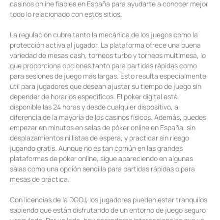
casinos online fiables en España para ayudarte a conocer mejor
todo lo relacionado con estos sitios.
La regulación cubre tanto la mecánica de los juegos como la
protección activa al jugador. La plataforma ofrece una buena
variedad de mesas cash, torneos turbo y torneos multimesa, lo
que proporciona opciones tanto para partidas rápidas como
para sesiones de juego más largas. Esto resulta especialmente
útil para jugadores que desean ajustar su tiempo de juego sin
depender de horarios específicos. El póker digital está
disponible las 24 horas y desde cualquier dispositivo, a
diferencia de la mayoría de los casinos físicos. Además, puedes
empezar en minutos en salas de póker online en España, sin
desplazamientos ni listas de espera, y practicar sin riesgo
jugando gratis. Aunque no es tan común en las grandes
plataformas de póker online, sigue apareciendo en algunas
salas como una opción sencilla para partidas rápidas o para
mesas de práctica.
Con licencias de la DGOJ, los jugadores pueden estar tranquilos
sabiendo que están disfrutando de un entorno de juego seguro