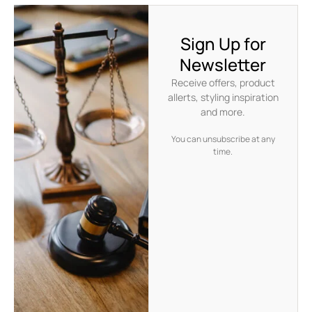
Sign Up for
Newsletter
Receive offers, product
allerts, styling inspiration
and more.
You can unsubscribe at any
time.