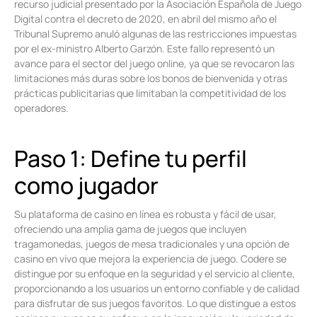
recurso judicial presentado por la Asociación Española de Juego
Digital contra el decreto de 2020, en abril del mismo año el
Tribunal Supremo anuló algunas de las restricciones impuestas
por el ex-ministro Alberto Garzón. Este fallo representó un
avance para el sector del juego online, ya que se revocaron las
limitaciones más duras sobre los bonos de bienvenida y otras
prácticas publicitarias que limitaban la competitividad de los
operadores.
Paso 1: Define tu perfil
como jugador
Su plataforma de casino en línea es robusta y fácil de usar,
ofreciendo una amplia gama de juegos que incluyen
tragamonedas, juegos de mesa tradicionales y una opción de
casino en vivo que mejora la experiencia de juego. Codere se
distingue por su enfoque en la seguridad y el servicio al cliente,
proporcionando a los usuarios un entorno confiable y de calidad
para disfrutar de sus juegos favoritos. Lo que distingue a estos