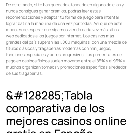
De este modo, si te has quedado atascado en alguno de ellos y
nunca consigues ganar premios, podrás leer estas
recomendaciones y adaptar tu forma de juego para intentar
lograr batir a la máquina de una vez por todas. Así que de este
modo es de esperar que sigamos viendo cada vez más sitios
web dedicados a los juegos por internet. Los casinos más
grandes del país superan las 1.000 máquinas, con una mezcla de
títulos clásicos y tragaperras modernas con minijuegos,
funciones especiales y botes progresivos. Los porcentajes de
pago en casinos físicos suelen moverse entre el 85% y el 95% y
muchos organizan torneos y promociones específicas alrededor
de sus tragaperras.
&#128285;Tabla
comparativa de los
mejores casinos online