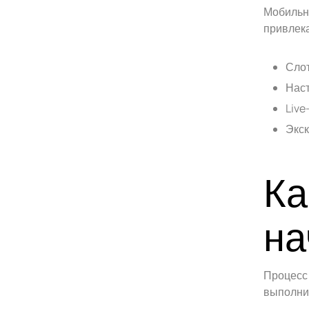
Мобильна
привлека
Слот
Наст
Live
Экск
Ка
на
Процесс 
выполни