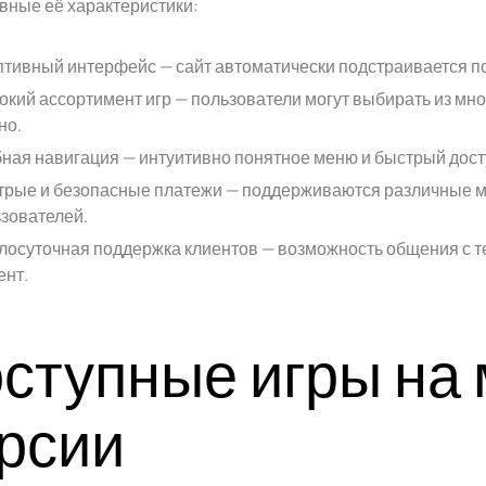
вные её характеристики:
тивный интерфейс — сайт автоматически подстраивается по
кий ассортимент игр — пользователи могут выбирать из множ
но.
ная навигация — интуитивно понятное меню и быстрый дос
рые и безопасные платежи — поддерживаются различные м
зователей.
лосуточная поддержка клиентов — возможность общения с т
ент.
ступные игры на
рсии