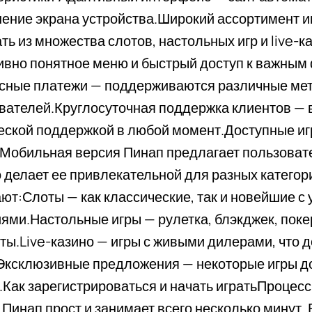
ение экрана устройства.Широкий ассортимент иг
ть из множества слотов, настольных игр и live-
ивно понятное меню и быстрый доступ к важным
сные платежи — поддерживаются различные мет
вателей.Круглосуточная поддержка клиентов — 
еской поддержкой в любой момент.Доступные иг
Мобильная версия Пинап предлагает пользоват
то делает ее привлекательной для разных категор
ют:Слоты — как классические, так и новейшие с
ями.Настольные игры — рулетка, блэкджек, поке
ты.Live-казино — игры с живыми дилерами, что 
.Эксклюзивные предложения — некоторые игры д
.Как зарегистрироваться и начать игратьПроцес
 Пинап прост и занимает всего несколько минут