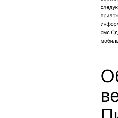
следую
прилож
информ
смс.Сд
мобиль
О
в
П