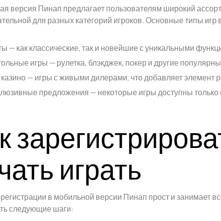
я версия Пинап предлагает пользователям широкий ассорти
тельной для разных категорий игроков. Основные типы игр 
ы — как классические, так и новейшие с уникальными функц
ольные игры — рулетка, блэкджек, покер и другие популярн
-казино — игры с живыми дилерами, что добавляет элемент р
люзивные предложения — некоторые игры доступны только 
к зарегистрирова
чать играть
регистрации в мобильной версии Пинап прост и занимает вс
ть следующие шаги: