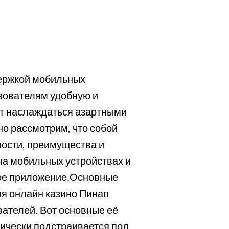
держкой мобильных
зователям удобную и
т наслаждаться азартными
но рассмотрим, что собой
ости, преимущества и
на мобильных устройствах и
ное приложение.Основные
я онлайн казино Пинап
ателей. Вот основные её
ически подстраивается под