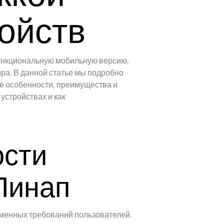
ойств
функциональную мобильную версию,
ра. В данной статье мы подробно
е особенности, преимущества и
устройствах и как
ости
Пинап
еменных требований пользователей.