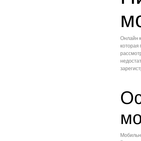
м
Онлайн 
которая 
рассмотр
недостат
зарегист
Ос
мо
Мобильна