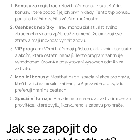
Bonusy za registraci:
Noví hráči mohou získat štědré
bonusy, které podpoří jejich první vklady. Tento typ bonusu
pomáhá hráčům začít s většími možnostmi.
Cashback nabídky:
Hráči mohou získat část svého
ztraceného vkladu zpět, což znamená, že omezují své
ztráty a mají možnost vyhrát znovu.
VIP program:
Věrní hráči mají přístup exkluzivním bonusům
a akcím, které ostatní nemají. Tento program zahrnuje
vyhodnocení úrovně a poskytování vysokých odměn za
aktivitu.
Mobilní bonusy:
Mostbet nabízí speciální akce pro hráče,
kteří hrají přes mobilní zařízení, což je skvělé pro ty, kdo
preferují hraní na cestách.
Speciální turnaje:
Pravidelné turnaje s atraktivními cenami
pro vítěze, které zvyšují konkurenci a zábavu pro hráče.
Jak se zapojit do