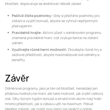
Mostbet, doporučuje se dodržovat několik zásad:
Pečlivě čtěte podmínky:
Vždy si přečtěte podmínky pro
získání a využití bonusů, abyste se vyhnuli nepříjemným
překvapením.
Pravidelně hrajte:
Aktivní účast v odměnovém programu
znamená pravidelné hraní, což zvyšuje šance na získání
odměn.
Využívejte různé herní možnosti:
Zkoušejte různé hry a
sázkové příležitosti, abyste maximalizovali své odměny a
benefity.
Závěr
Odměnové programy, jako je ten od Mostbet, nenabízejí jen
přidanou hodnotu ke hraní, ale také možnost, jak zvýšit celkový
zisk. Díky různým typům bonusů a atraktivním akcím mají hráči
mnoho příležitostí, jak si zábavu užít na maximum. Pokud
hledáte způsob, jak zvýšit svou šanci na úspěch v online