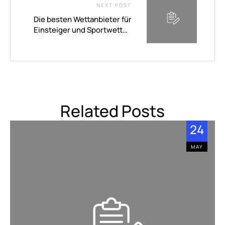
NEXT POST
Die besten Wettanbieter für
Einsteiger und Sportwetten
ohne OASIS
Related Posts
24
MAY