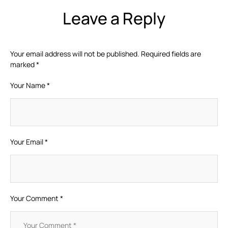
Leave a Reply
Your email address will not be published.
Required fields are
marked
*
Your Name *
Your Email *
Your Comment *