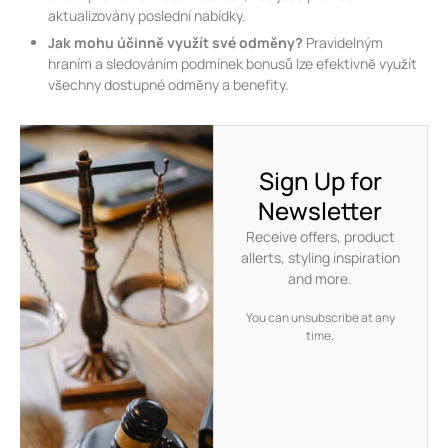
aktualizovány poslední nabídky.
Jak mohu účinně využít své odměny?
Pravidelným
hraním a sledováním podmínek bonusů lze efektivně využít
všechny dostupné odměny a benefity.
Sign Up for
Newsletter
Receive offers, product
allerts, styling inspiration
and more.
You can unsubscribe at any
time.