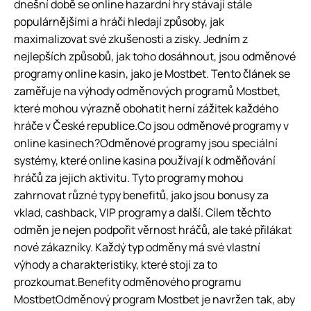
dnešní době se online hazardní hry stávají stále
populárnějšími a hráči hledají způsoby, jak
maximalizovat své zkušenosti a zisky. Jedním z
nejlepších způsobů, jak toho dosáhnout, jsou odměnové
programy online kasin, jako je Mostbet. Tento článek se
zaměřuje na výhody odměnových programů Mostbet,
které mohou výrazně obohatit herní zážitek každého
hráče v České republice.Co jsou odměnové programy v
online kasinech?Odměnové programy jsou speciální
systémy, které online kasina používají k odměňování
hráčů za jejich aktivitu. Tyto programy mohou
zahrnovat různé typy benefitů, jako jsou bonusy za
vklad, cashback, VIP programy a další. Cílem těchto
odměn je nejen podpořit věrnost hráčů, ale také přilákat
nové zákazníky. Každý typ odměny má své vlastní
výhody a charakteristiky, které stojí za to
prozkoumat.Benefity odměnového programu
MostbetOdměnový program Mostbet je navržen tak, aby