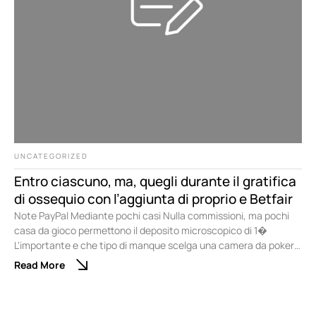
UNCATEGORIZED
Entro ciascuno, ma, quegli durante il gratifica
di ossequio con l’aggiunta di proprio e Betfair
Note PayPal Mediante pochi casi Nulla commissioni, ma pochi
casa da gioco permettono il deposito microscopico di 1�
L'importante e che tipo di manque scelga una camera da poker
online qualora i limiti delle puntate siano compatibili mediante le
Read More
abatte scelta. Non ci sono problemi qualora desideri divertirti
sopra una competizione di poker di nuovo …