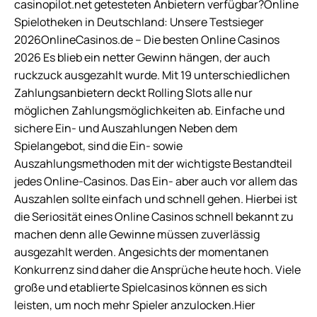
casinopilot.net getesteten Anbietern verfügbar?Online
Spielotheken in Deutschland: Unsere Testsieger
2026OnlineCasinos.de – Die besten Online Casinos
2026 Es blieb ein netter Gewinn hängen, der auch
ruckzuck ausgezahlt wurde. Mit 19 unterschiedlichen
Zahlungsanbietern deckt Rolling Slots alle nur
möglichen Zahlungsmöglichkeiten ab. Einfache und
sichere Ein- und Auszahlungen Neben dem
Spielangebot, sind die Ein- sowie
Auszahlungsmethoden mit der wichtigste Bestandteil
jedes Online-Casinos. Das Ein- aber auch vor allem das
Auszahlen sollte einfach und schnell gehen. Hierbei ist
die Seriosität eines Online Casinos schnell bekannt zu
machen denn alle Gewinne müssen zuverlässig
ausgezahlt werden. Angesichts der momentanen
Konkurrenz sind daher die Ansprüche heute hoch. Viele
große und etablierte Spielcasinos können es sich
leisten, um noch mehr Spieler anzulocken.Hier