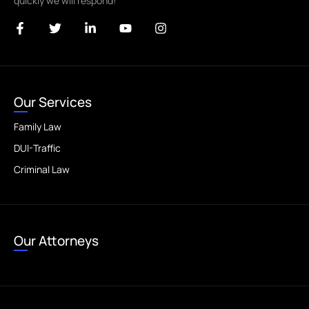
quickly we will respond!
Our Services
Family Law
DUI-Traffic
Criminal Law
Our Attorneys