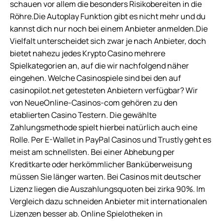
schauen vor allem die besonders Risikobereiten in die
Röhre.Die Autoplay Funktion gibt es nicht mehr und du
kannst dich nur noch bei einem Anbieter anmelden.Die
Vielfalt unterscheidet sich zwar je nach Anbieter, doch
bietet nahezu jedes Krypto Casino mehrere
Spielkategorien an, auf die wir nachfolgend näher
eingehen. Welche Casinospiele sind bei den auf
casinopilot.net getesteten Anbietern verfügbar? Wir
von NeueOnline-Casinos-com gehören zu den
etablierten Casino Testern. Die gewählte
Zahlungsmethode spielt hierbei natürlich auch eine
Rolle. Per E-Wallet in PayPal Casinos und Trustly geht es
meist am schnellsten. Bei einer Abhebung per
Kreditkarte oder herkömmlicher Banküberweisung
müssen Sie länger warten. Bei Casinos mit deutscher
Lizenz liegen die Auszahlungsquoten bei zirka 90%. Im
Vergleich dazu schneiden Anbieter mit internationalen
Lizenzen besser ab. Online Spielotheken in