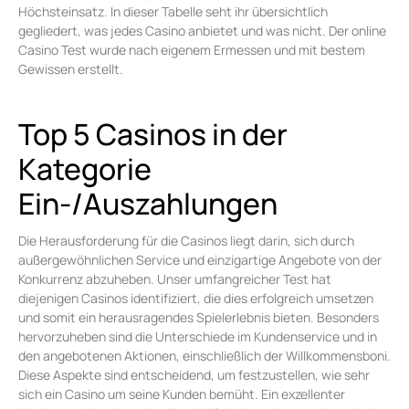
Höchsteinsatz. In dieser Tabelle seht ihr übersichtlich
gegliedert, was jedes Casino anbietet und was nicht. Der online
Casino Test wurde nach eigenem Ermessen und mit bestem
Gewissen erstellt.
Top 5 Casinos in der
Kategorie
Ein-/Auszahlungen
Die Herausforderung für die Casinos liegt darin, sich durch
außergewöhnlichen Service und einzigartige Angebote von der
Konkurrenz abzuheben. Unser umfangreicher Test hat
diejenigen Casinos identifiziert, die dies erfolgreich umsetzen
und somit ein herausragendes Spielerlebnis bieten. Besonders
hervorzuheben sind die Unterschiede im Kundenservice und in
den angebotenen Aktionen, einschließlich der Willkommensboni.
Diese Aspekte sind entscheidend, um festzustellen, wie sehr
sich ein Casino um seine Kunden bemüht. Ein exzellenter