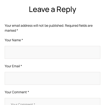
Leave a Reply
Your email address will not be published.
Required fields are
marked
*
Your Name *
Your Email *
Your Comment *