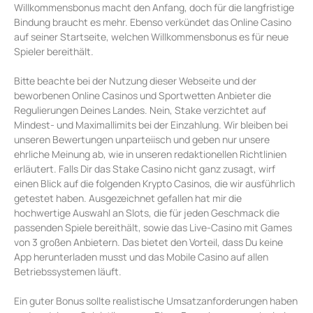
Willkommensbonus macht den Anfang, doch für die langfristige
Bindung braucht es mehr. Ebenso verkündet das Online Casino
auf seiner Startseite, welchen Willkommensbonus es für neue
Spieler bereithält.
Bitte beachte bei der Nutzung dieser Webseite und der
beworbenen Online Casinos und Sportwetten Anbieter die
Regulierungen Deines Landes. Nein, Stake verzichtet auf
Mindest- und Maximallimits bei der Einzahlung. Wir bleiben bei
unseren Bewertungen unparteiisch und geben nur unsere
ehrliche Meinung ab, wie in unseren redaktionellen Richtlinien
erläutert. Falls Dir das Stake Casino nicht ganz zusagt, wirf
einen Blick auf die folgenden Krypto Casinos, die wir ausführlich
getestet haben. Ausgezeichnet gefallen hat mir die
hochwertige Auswahl an Slots, die für jeden Geschmack die
passenden Spiele bereithält, sowie das Live-Casino mit Games
von 3 großen Anbietern. Das bietet den Vorteil, dass Du keine
App herunterladen musst und das Mobile Casino auf allen
Betriebssystemen läuft.
Ein guter Bonus sollte realistische Umsatzanforderungen haben