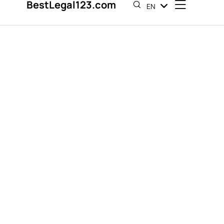
BestLegal123.com
EN
ES
UNCATEGORIZED
Online Casino
Test die besten
Online Casinos im
Überblick
March 18, 2026
By 
bestlegal