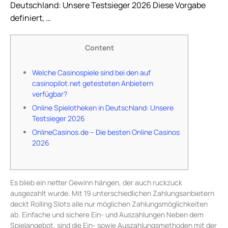
Deutschland: Unsere Testsieger 2026 Diese Vorgabe
definiert, …
Content
Welche Casinospiele sind bei den auf
casinopilot.net getesteten Anbietern
verfügbar?
Online Spielotheken in Deutschland: Unsere
Testsieger 2026
OnlineCasinos.de – Die besten Online Casinos
2026
Es blieb ein netter Gewinn hängen, der auch ruckzuck
ausgezahlt wurde. Mit 19 unterschiedlichen Zahlungsanbietern
deckt Rolling Slots alle nur möglichen Zahlungsmöglichkeiten
ab. Einfache und sichere Ein- und Auszahlungen Neben dem
Spielangebot, sind die Ein- sowie Auszahlungsmethoden mit der