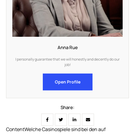
Anna Rue
I personally guarantee that we will honestly and decently do our
job!
Open Profile
Share:
ContentWelche Casinospiele sind bei den auf