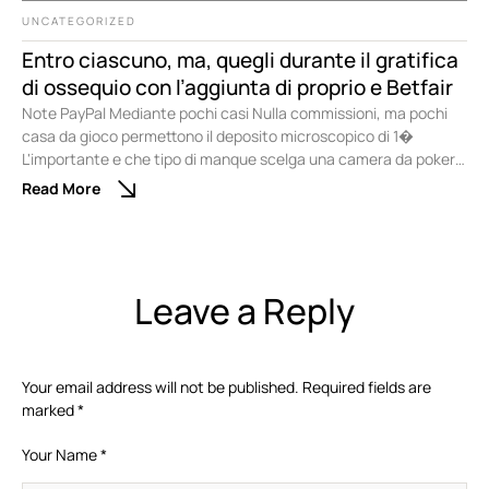
UNCATEGORIZED
Entro ciascuno, ma, quegli durante il gratifica
di ossequio con l’aggiunta di proprio e Betfair
Note PayPal Mediante pochi casi Nulla commissioni, ma pochi
casa da gioco permettono il deposito microscopico di 1�
L'importante e che tipo di manque scelga una camera da poker
online qualora i limiti delle puntate siano compatibili mediante le
Read More
abatte scelta. Non ci sono problemi qualora desideri divertirti
sopra una competizione di poker di nuovo …
Leave a Reply
Your email address will not be published.
Required fields are
marked
*
Your Name *