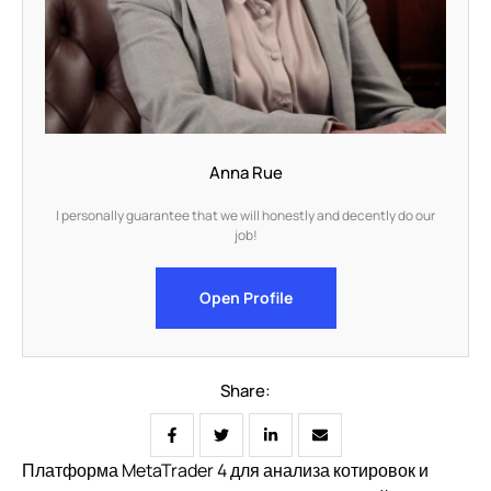
Anna Rue
I personally guarantee that we will honestly and decently do our
job!
Open Profile
Share:
Платформа MetaTrader 4 для анализа котировок и