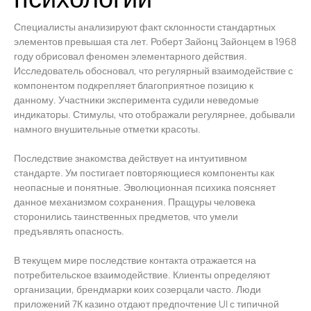
Специалисты анализируют факт склонности стандартных
элементов превышая ста лет. Роберт Зайонц Зайонцем в 1968
году обрисовал феномен элементарного действия.
Исследователь обосновал, что регулярный взаимодействие с
компонентом подкрепляет благоприятное позицию к
данному. Участники эксперимента судили неведомые
индикаторы. Стимулы, что отображали регулярнее, добывали
намного внушительные отметки красоты.
Последствие знакомства действует на интуитивном
стандарте. Ум постигает повторяющиеся компоненты как
неопасные и понятные. Эволюционная психика поясняет
данное механизмом сохранения. Пращуры человека
сторонились таинственных предметов, что умели
предъявлять опасность.
В текущем мире последствие контакта отражается на
потребительское взаимодействие. Клиенты определяют
организации, брендмарки коих созерцали часто. Люди
приложений 7К казино отдают предпочтение UI с типичной