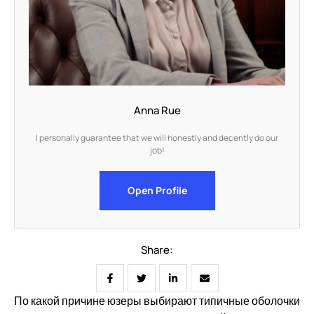
Anna Rue
I personally guarantee that we will honestly and decently do our
job!
Open Profile
Share:
По какой причине юзеры выбирают типичные оболочки