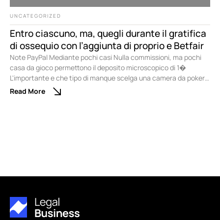
UNCATEGORIZED
Entro ciascuno, ma, quegli durante il gratifica
di ossequio con l’aggiunta di proprio e Betfair
Note PayPal Mediante pochi casi Nulla commissioni, ma pochi
casa da gioco permettono il deposito microscopico di 1�
L'importante e che tipo di manque scelga una camera da poker
online qualora i limiti delle puntate siano compatibili mediante le
Read More
abatte scelta. Non ci sono problemi qualora desideri divertirti
sopra una competizione di poker di nuovo …