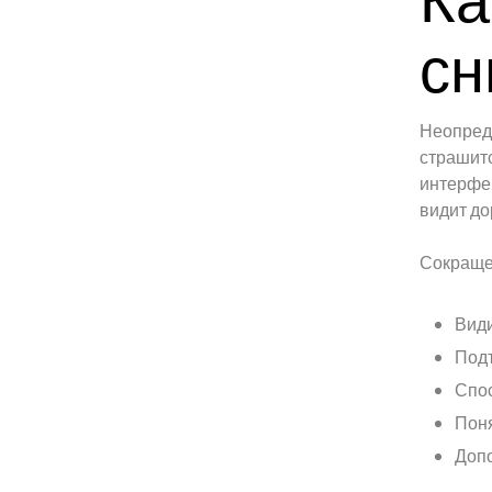
сн
Неопреде
страшитс
интерфей
видит до
Сокраще
Види
Под
Спос
Поня
Допо