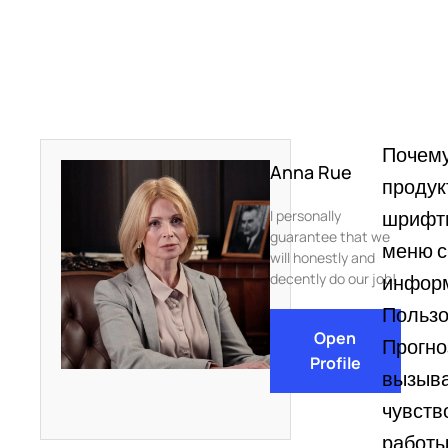
Почему
Anna Rue
продук
шрифты
I personally
guarantee that we
меню с
will honestly and
decently do our job!
информ
Пользо
Open
Прогно
Profile
вызыва
чувств
работы