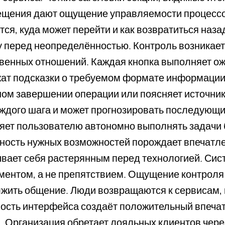
щения дают ощущение управляемости процессом
тся, куда может перейти и как возвратиться наза
у перед неопределённостью. Контроль возникает
венных отношений. Каждая кнопка выполняет 
ат подсказки о требуемом формате информации
ом завершении операции или поясняет источник
каждого шага и может прогнозировать последующ
яет пользователю автономно выполнять задачи б
ность нужных возможностей порождает впечатле
вает себя растерянным перед технологией. Сис
ментом, а не препятствием. Ощущение контроля
жить общение. Люди возвращаются к сервисам, г
ость интерфейса создаёт положительный впечатл
. Организация обретает лояльных клиентов чере