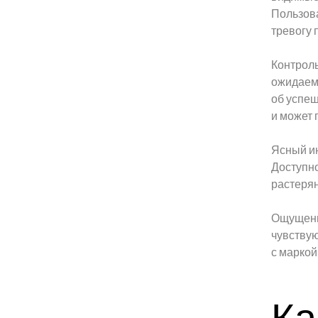
Пользова
тревогу 
Контроль
ожидаем
об успеш
и может 
Ясный ин
Доступно
растерян
Ощущени
чувствую
с маркой
Ка