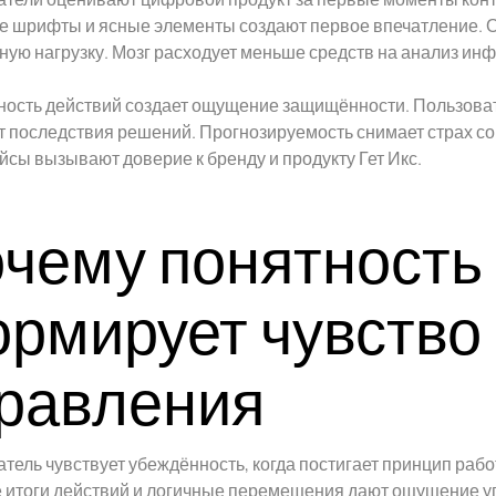
е шрифты и ясные элементы создают первое впечатление. О
ную нагрузку. Мозг расходует меньше средств на анализ ин
ость действий создает ощущение защищённости. Пользоват
 последствия решений. Прогнозируемость снимает страх с
сы вызывают доверие к бренду и продукту Гет Икс.
чему понятность
рмирует чувство
равления
тель чувствует убеждённость, когда постигает принцип рабо
 итоги действий и логичные перемещения дают ощущение у