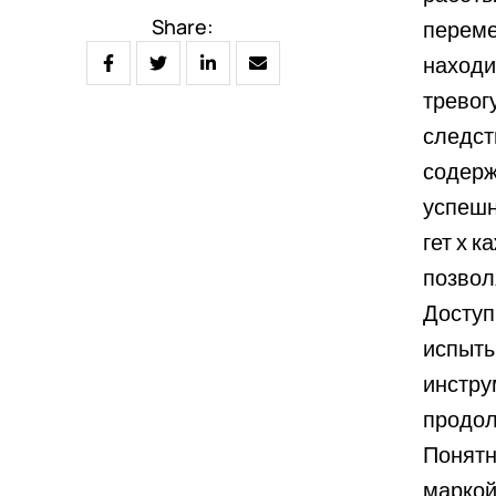
Share:
переме
находи
тревог
следст
содерж
успешн
гет х 
позвол
Доступ
испыты
инстру
продол
Понятн
маркой