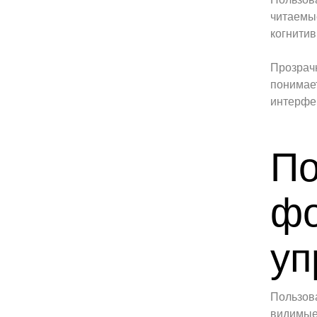
читаемы
когнитив
Прозрачн
понимает
интерфей
По
фо
уп
Пользова
видимые