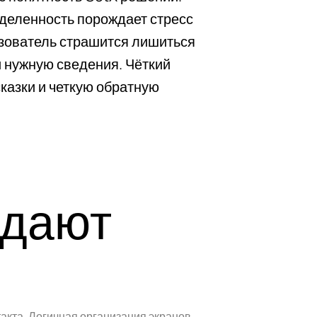
деленность порождает стресс
зователь страшится лишиться
 нужную сведения. Чёткий
казки и четкую обратную
здают
кта. Логичная организация экранов,