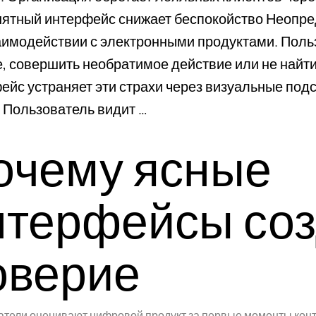
нятный интерфейс снижает беспокойство Неопре
аимодействии с электронными продуктами. Поль
, совершить необратимое действие или не найти
ейс устраняет эти страхи через визуальные подс
. Пользователь видит …
очему ясные
нтерфейсы со
оверие
тели оценивают цифровой продукт за первые моменты конта