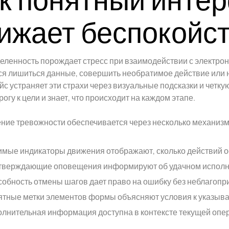
ижает беспокойс
ленность порождает стресс при взаимодействии с электро
я лишиться данные, совершить необратимое действие или н
с устраняет эти страхи через визуальные подсказки и четку
рогу к цели и знает, что происходит на каждом этапе.
ние тревожности обеспечивается через несколько механизм
мые индикаторы движения отображают, сколько действий о
тверждающие оповещения информируют об удачном исполн
обность отмены шагов дает право на ошибку без неблагопр
тные метки элементов формы объясняют условия к указы
лнительная информация доступна в контексте текущей опе