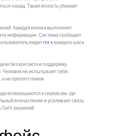
иться назад. Такая ясность убирает
ений. Каждая кнопка выполняет
ате информации. Система сообщает
Пользователь видит
гет х
каждого шага
чи без контакта в поддержку.
. Человек не испытывает себя
 а не препятствием.
и возвращаются к сервисам, где
льный впечатление и усиливает связь
ь GetX решений.
рфейс