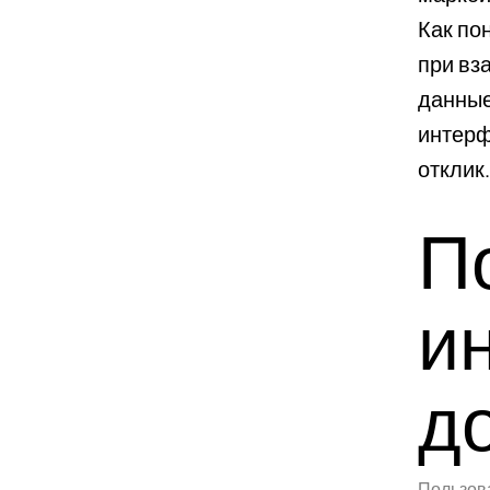
Как по
при вз
данные
интерф
отклик
П
и
д
Пользова