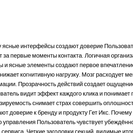
 ясные интерфейсы создают доверие Пользова
т за первые моменты контакта. Логичная органи
 и ясные элементы создают первое впечатление
нижает когнитивную нагрузку. Мозг расходует м
ации. Прозрачность действий создает ощущени
ватель видит эффект каждого клика и понимает
зируемость снимает страх совершить оплошнос
ют доверие к бренду и продукту Гет Икс. Почем
о управления Пользователь чувствует убеждённос
 сервиса. Четкие заголовки секций, видимые ито