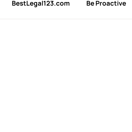
BestLegal123.com
Be Proactive
Почему яс