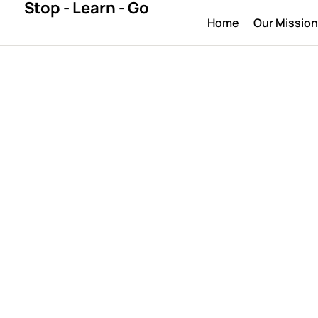
Stop - Learn - Go
Home
Our Missio
UNCATEGORIZED
ные интерфей
доверие
April 10, 2026
By 
bestlegal