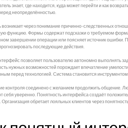
тель знает, где находится, куда может перейти и как возврат
перед неопределённостью.
 возникает через понимание причинно-следственных отнош
ую функцию. Формы содержат подсказки о требуемом форм
ном завершении операции или поясняет источник ошибки. 
прогнозировать последующие действия.
терфейс позволяет пользователю автономно выполнять зада
сть нужных возможностей порождает впечатление умелости
ным перед технологией. Система становится инструментом,
е контроля соединено с желанием продолжить общение. Люд
т себя уверенно. Понятность интерфейса создаёт положите
. Организация обретает лояльных клиентов через понятност
к понятный инте