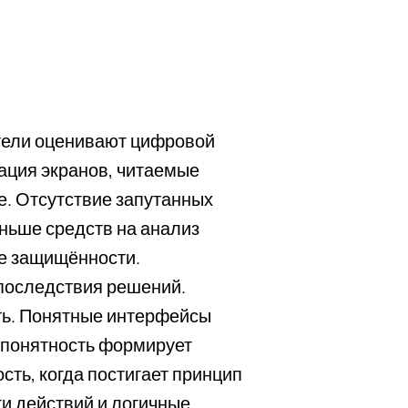
тели оценивают цифровой
зация экранов, читаемые
. Отсутствие запутанных
еньше средств на анализ
е защищённости.
 последствия решений.
ть. Понятные интерфейсы
у понятность формирует
ть, когда постигает принцип
ги действий и логичные