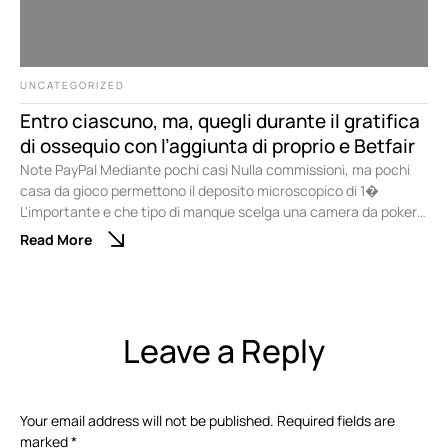
UNCATEGORIZED
Entro ciascuno, ma, quegli durante il gratifica
di ossequio con l’aggiunta di proprio e Betfair
Note PayPal Mediante pochi casi Nulla commissioni, ma pochi
casa da gioco permettono il deposito microscopico di 1�
L'importante e che tipo di manque scelga una camera da poker
online qualora i limiti delle puntate siano compatibili mediante le
Read More
abatte scelta. Non ci sono problemi qualora desideri divertirti
sopra una competizione di poker di nuovo …
Leave a Reply
Your email address will not be published.
Required fields are
marked
*