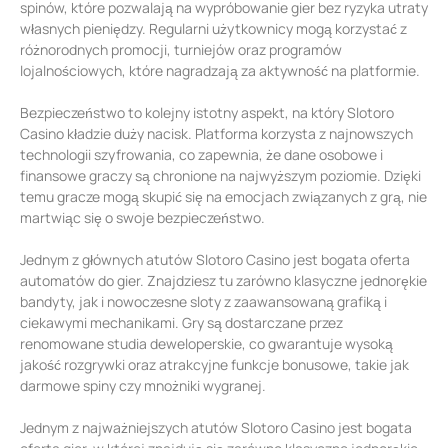
spinów, które pozwalają na wypróbowanie gier bez ryzyka utraty
własnych pieniędzy. Regularni użytkownicy mogą korzystać z
różnorodnych promocji, turniejów oraz programów
lojalnościowych, które nagradzają za aktywność na platformie.
Bezpieczeństwo to kolejny istotny aspekt, na który Slotoro
Casino kładzie duży nacisk. Platforma korzysta z najnowszych
technologii szyfrowania, co zapewnia, że dane osobowe i
finansowe graczy są chronione na najwyższym poziomie. Dzięki
temu gracze mogą skupić się na emocjach związanych z grą, nie
martwiąc się o swoje bezpieczeństwo.
Jednym z głównych atutów Slotoro Casino jest bogata oferta
automatów do gier. Znajdziesz tu zarówno klasyczne jednorękie
bandyty, jak i nowoczesne sloty z zaawansowaną grafiką i
ciekawymi mechanikami. Gry są dostarczane przez
renomowane studia deweloperskie, co gwarantuje wysoką
jakość rozgrywki oraz atrakcyjne funkcje bonusowe, takie jak
darmowe spiny czy mnożniki wygranej.
Jednym z najważniejszych atutów Slotoro Casino jest bogata