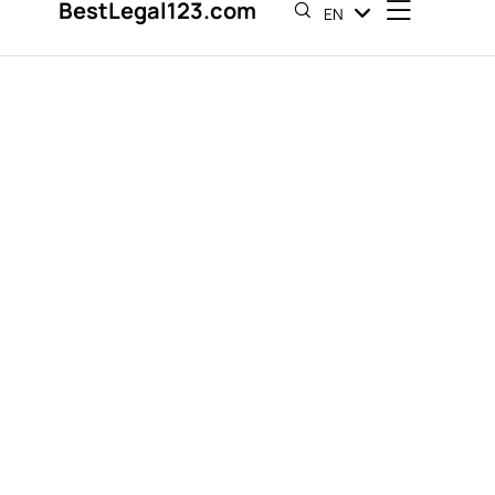
BestLegal123.com
EN
ES
BUSINESS, SMALL BUSINESS
Slotoro 2026 – Is
it a Scam?
April 3, 2026
By 
bestlegal