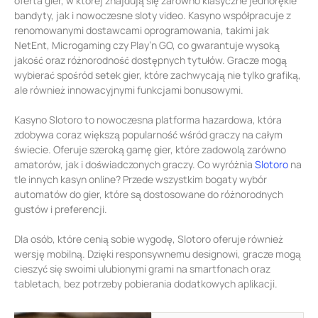
oferta gier, w której znajdują się zarówno klasyczne jednorękie
bandyty, jak i nowoczesne sloty video. Kasyno współpracuje z
renomowanymi dostawcami oprogramowania, takimi jak
NetEnt, Microgaming czy Play’n GO, co gwarantuje wysoką
jakość oraz różnorodność dostępnych tytułów. Gracze mogą
wybierać spośród setek gier, które zachwycają nie tylko grafiką,
ale również innowacyjnymi funkcjami bonusowymi.
Kasyno Slotoro to nowoczesna platforma hazardowa, która
zdobywa coraz większą popularność wśród graczy na całym
świecie. Oferuje szeroką gamę gier, które zadowolą zarówno
amatorów, jak i doświadczonych graczy. Co wyróżnia
Slotoro
na
tle innych kasyn online? Przede wszystkim bogaty wybór
automatów do gier, które są dostosowane do różnorodnych
gustów i preferencji.
Dla osób, które cenią sobie wygodę, Slotoro oferuje również
wersję mobilną. Dzięki responsywnemu designowi, gracze mogą
cieszyć się swoimi ulubionymi grami na smartfonach oraz
tabletach, bez potrzeby pobierania dodatkowych aplikacji.