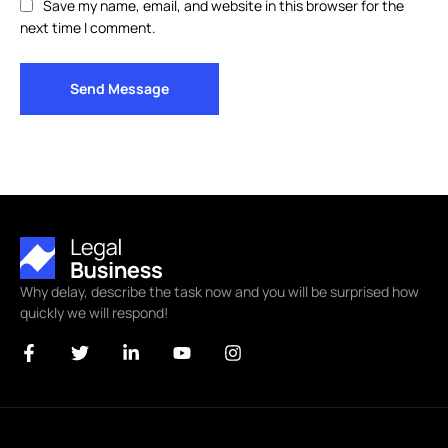
Save my name, email, and website in this browser for the
next time I comment.
Send Message
Why delay, describe the task now and you will be surprised how
quickly we will respond!