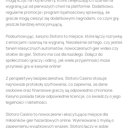
mogą liczyć na hojne oferty, które zwiększają ich szanse na
wygraną już od pierwszych chwil na platformie. Dodatkowo,
regularne promocje i program lojalnościowy sprawiają, że
gracze mogą cieszyć się dodatkowymi nagrodami, co czyni grę
jeszcze bardziej emocjonującą.
Podsumowując, kasyno Slotoro to miejsce, które łączy rozrywkę
z emocjami i szansą na wygraną. Niezależnie od tego, czy jesteś
fanem klasycznych automatów, nowoczesnych gier wideo czy
stołów do gier, Slotoro ma coś dla każdego. Dołącz do
społeczności graczy i odkryj, jak wiele przyjemności może
przynieść gra w kasynie online!
Z perspektywy bezpieczeństwa, Slotoro Casino stosuje
najnowsze protokoły szyfrowania, co zapewnia, że dane
osobowe oraz finansowe graczy są odpowiednio chronione.
Kasyno posiada także odpowiednie licencje, co świadczy o jego
legalności i rzetelności.
Slotoro Casino to nowoczesne i ekscytujące miejsce dla
miłośników gier hazardowych online. Wykreowane z myślą o
zapewnieniu wyjątkowych wrażeń, Slotoro łączy w sobie