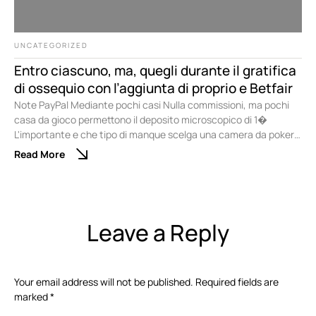
UNCATEGORIZED
Entro ciascuno, ma, quegli durante il gratifica
di ossequio con l’aggiunta di proprio e Betfair
Note PayPal Mediante pochi casi Nulla commissioni, ma pochi
casa da gioco permettono il deposito microscopico di 1�
L'importante e che tipo di manque scelga una camera da poker
online qualora i limiti delle puntate siano compatibili mediante le
Read More
abatte scelta. Non ci sono problemi qualora desideri divertirti
sopra una competizione di poker di nuovo …
Leave a Reply
Your email address will not be published.
Required fields are
marked
*