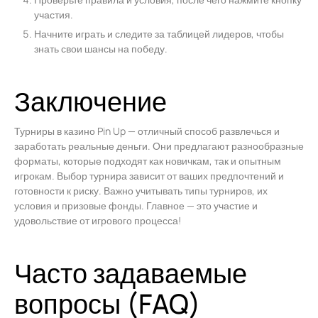
участия.
Начните играть и следите за таблицей лидеров, чтобы
знать свои шансы на победу.
Заключение
Турниры в казино Pin Up — отличный способ развлечься и
заработать реальные деньги. Они предлагают разнообразные
форматы, которые подходят как новичкам, так и опытным
игрокам. Выбор турнира зависит от ваших предпочтений и
готовности к риску. Важно учитывать типы турниров, их
условия и призовые фонды. Главное — это участие и
удовольствие от игрового процесса!
Часто задаваемые
вопросы (FAQ)