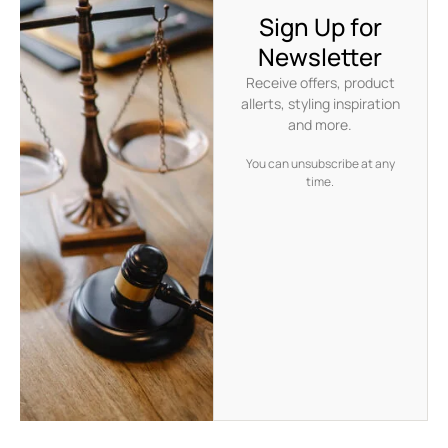
Sign Up for
Newsletter
Receive offers, product
allerts, styling inspiration
and more.
You can unsubscribe at any
time.