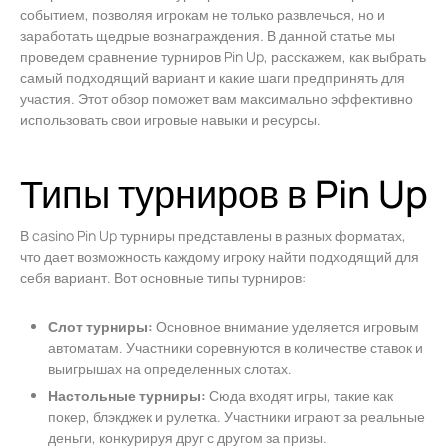
событием, позволяя игрокам не только развлечься, но и
заработать щедрые вознаграждения. В данной статье мы
проведем сравнение турниров Pin Up, расскажем, как выбрать
самый подходящий вариант и какие шаги предпринять для
участия. Этот обзор поможет вам максимально эффективно
использовать свои игровые навыки и ресурсы.
Типы турниров в Pin Up
В casino Pin Up турниры представлены в разных форматах,
что дает возможность каждому игроку найти подходящий для
себя вариант. Вот основные типы турниров:
Слот турниры:
Основное внимание уделяется игровым
автоматам. Участники соревнуются в количестве ставок и
выигрышах на определенных слотах.
Настольные турниры:
Сюда входят игры, такие как
покер, блэкджек и рулетка. Участники играют за реальные
деньги, конкурируя друг с другом за призы.