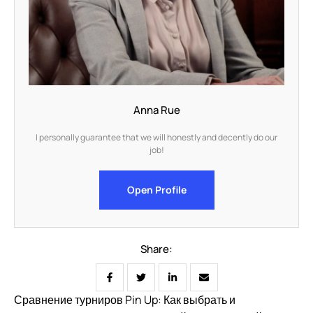
Anna Rue
I personally guarantee that we will honestly and decently do our
job!
Open Profile
Share:
Сравнение турниров Pin Up: Как выбрать и