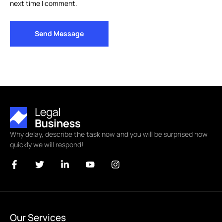
next time I comment.
Send Message
Why delay, describe the task now and you will be surprised how
quickly we will respond!
Our Services