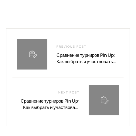
PREVIOUS POST
Сравнение турниров Pin Up:
Как выбрать и участвовать
для вознаграждений?
NEXT POST
Сравнение турниров Pin Up:
Как выбрать и участвовать
для вознаграждений?