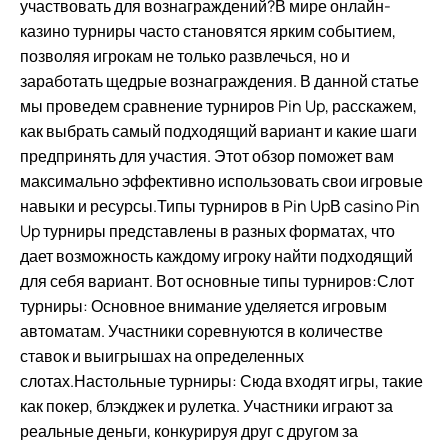
участвовать для вознаграждений?В мире онлайн-
казино турниры часто становятся ярким событием,
позволяя игрокам не только развлечься, но и
заработать щедрые вознаграждения. В данной статье
мы проведем сравнение турниров Pin Up, расскажем,
как выбрать самый подходящий вариант и какие шаги
предпринять для участия. Этот обзор поможет вам
максимально эффективно использовать свои игровые
навыки и ресурсы.Типы турниров в Pin UpВ casino Pin
Up турниры представлены в разных форматах, что
дает возможность каждому игроку найти подходящий
для себя вариант. Вот основные типы турниров:Слот
турниры: Основное внимание уделяется игровым
автоматам. Участники соревнуются в количестве
ставок и выигрышах на определенных
слотах.Настольные турниры: Сюда входят игры, такие
как покер, блэкджек и рулетка. Участники играют за
реальные деньги, конкурируя друг с другом за