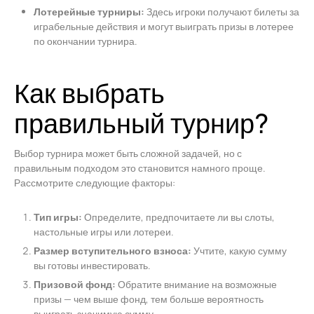
Лотерейные турниры:
Здесь игроки получают билеты за
играбельные действия и могут выиграть призы в лотерее
по окончании турнира.
Как выбрать
правильный турнир?
Выбор турнира может быть сложной задачей, но с
правильным подходом это становится намного проще.
Рассмотрите следующие факторы:
Тип игры:
Определите, предпочитаете ли вы слоты,
настольные игры или лотереи.
Размер вступительного взноса:
Учтите, какую сумму
вы готовы инвестировать.
Призовой фонд:
Обратите внимание на возможные
призы — чем выше фонд, тем больше вероятность
выиграть значимую сумму.