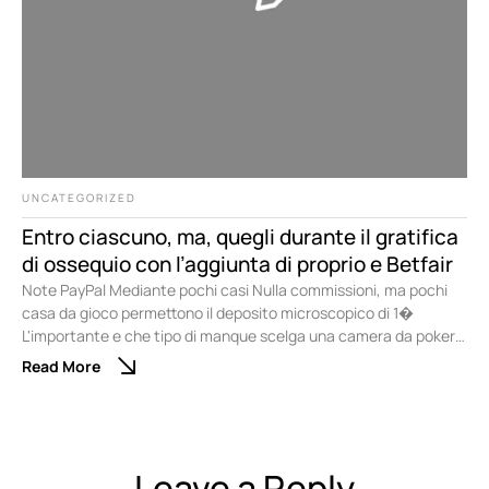
UNCATEGORIZED
Entro ciascuno, ma, quegli durante il gratifica
di ossequio con l’aggiunta di proprio e Betfair
Note PayPal Mediante pochi casi Nulla commissioni, ma pochi
casa da gioco permettono il deposito microscopico di 1�
L'importante e che tipo di manque scelga una camera da poker
online qualora i limiti delle puntate siano compatibili mediante le
Read More
abatte scelta. Non ci sono problemi qualora desideri divertirti
sopra una competizione di poker di nuovo …
Leave a Reply