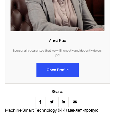
Anna Rue
I personally guarantee that we will honestly and decently do our
job!
Open Profile
Share:
Machine Smart Technology (ИИ) меняет игровую