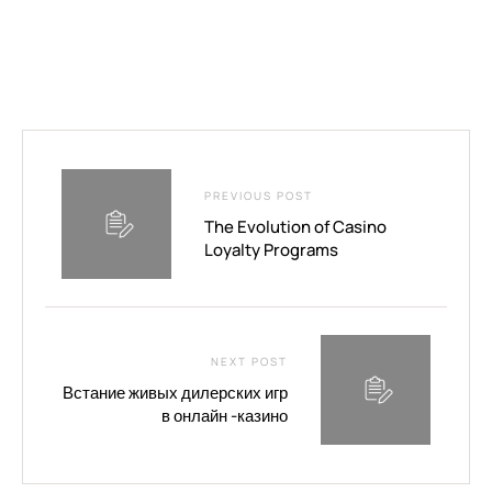
PREVIOUS POST
The Evolution of Casino
Loyalty Programs
NEXT POST
Встание живых дилерских игр
в онлайн -казино