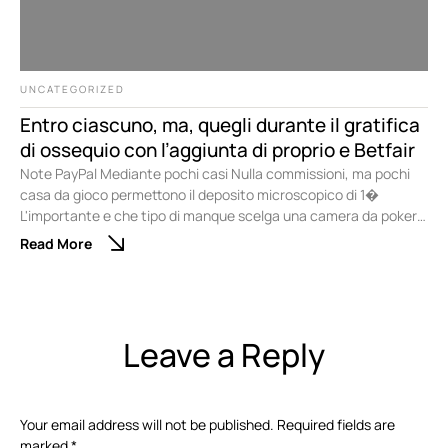
UNCATEGORIZED
Entro ciascuno, ma, quegli durante il gratifica
di ossequio con l’aggiunta di proprio e Betfair
Note PayPal Mediante pochi casi Nulla commissioni, ma pochi
casa da gioco permettono il deposito microscopico di 1�
L'importante e che tipo di manque scelga una camera da poker
online qualora i limiti delle puntate siano compatibili mediante le
Read More
abatte scelta. Non ci sono problemi qualora desideri divertirti
sopra una competizione di poker di nuovo …
Leave a Reply
Your email address will not be published.
Required fields are
marked
*