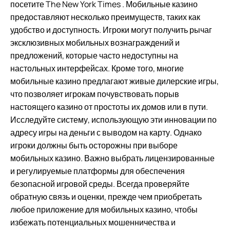
посетите The New York Times . Мобильные казино
предоставляют несколько преимуществ, таких как
удобство и доступность. Игроки могут получить рычаг
эксклюзивных мобильных вознаграждений и
предложений, которые часто недоступны на
настольных интерфейсах. Кроме того, многие
мобильные казино предлагают живые дилерские игры,
что позволяет игрокам почувствовать порыв
настоящего казино от простоты их домов или в пути.
Исследуйте систему, использующую эти инновации по
адресу игры на деньги с выводом на карту. Однако
игроки должны быть осторожны при выборе
мобильных казино. Важно выбрать лицензированные
и регулируемые платформы для обеспечения
безопасной игровой среды. Всегда проверяйте
обратную связь и оценки, прежде чем приобретать
любое приложение для мобильных казино, чтобы
избежать потенциальных мошенничества и