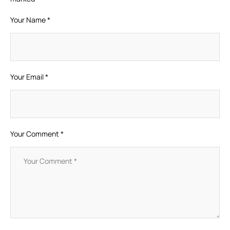
Your Name *
Your Email *
Your Comment *