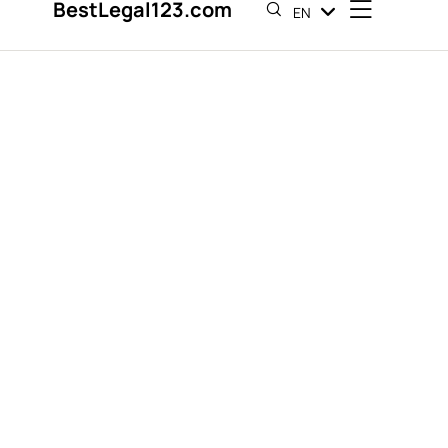
BestLegal123.com
EN
ES
UNCATEGORIZED
Встание
мобильных
казино: новая эра
в играх
February 12, 2025
By 
bestlegal