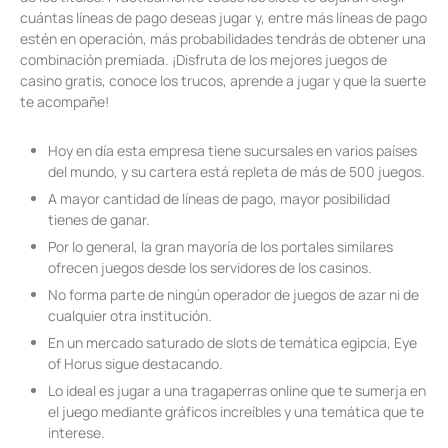
cuántas líneas de pago deseas jugar y, entre más líneas de pago
estén en operación, más probabilidades tendrás de obtener una
combinación premiada. ¡Disfruta de los mejores juegos de
casino gratis, conoce los trucos, aprende a jugar y que la suerte
te acompañe!
Hoy en día esta empresa tiene sucursales en varios países
del mundo, y su cartera está repleta de más de 500 juegos.
A mayor cantidad de líneas de pago, mayor posibilidad
tienes de ganar.
Por lo general, la gran mayoría de los portales similares
ofrecen juegos desde los servidores de los casinos.
No forma parte de ningún operador de juegos de azar ni de
cualquier otra institución.
En un mercado saturado de slots de temática egipcia, Eye
of Horus sigue destacando.
Lo ideal es jugar a una tragaperras online que te sumerja en
el juego mediante gráficos increíbles y una temática que te
interese.