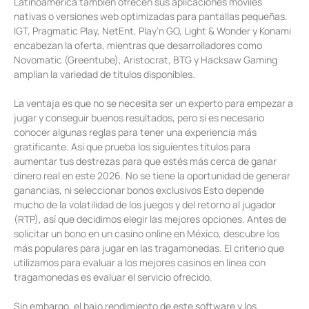
Latinoamérica también ofrecen sus aplicaciones móviles
nativas o versiones web optimizadas para pantallas pequeñas.
IGT, Pragmatic Play, NetEnt, Play’n GO, Light & Wonder y Konami
encabezan la oferta, mientras que desarrolladores como
Novomatic (Greentube), Aristocrat, BTG y Hacksaw Gaming
amplían la variedad de títulos disponibles.
La ventaja es que no se necesita ser un experto para empezar a
jugar y conseguir buenos resultados, pero sí es necesario
conocer algunas reglas para tener una experiencia más
gratificante. Así que prueba los siguientes títulos para
aumentar tus destrezas para que estés más cerca de ganar
dinero real en este 2026. No se tiene la oportunidad de generar
ganancias, ni seleccionar bonos exclusivos Esto depende
mucho de la volatilidad de los juegos y del retorno al jugador
(RTP), así que decidimos elegir las mejores opciones. Antes de
solicitar un bono en un casino online en México, descubre los
más populares para jugar en las tragamonedas. El criterio que
utilizamos para evaluar a los mejores casinos en línea con
tragamonedas es evaluar el servicio ofrecido.
Sin embargo, el bajo rendimiento de este software y los