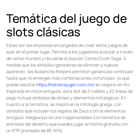
Temática del juego de
slots clásicas
Estas son las empresas encargadas de crear estos juegos de
azar en el primer lugar. Permite a los jugadores avanzar a través
de varios mundos y recuerda al popular Candy Crush Saga. A
medida que los símbolos ganadores se eliminan y nuevos
aparecen, las Avalanche Respins permiten ganancias continuas
hasta que no emergen más combinaciones victoriosas, ¡lo que
puede resultar
https://hotslicejugar.com.mx/
en respins sin fin!
Inspirada en mitos antiguos, esta slot de 5 rodillos y 20 líneas de
pago incluye símbolos de dioses y elementos mitológicos. En
cuanto a la temática, se inspira en la mitología griega, con
símbolos que incluyen los regalos de Zeus y otros elementos
antiguos. Megaways es una tragamonedas con temática de
animales del desierto que puedes jugar en forma gratuita con
un RTP promedio de 86.93%.