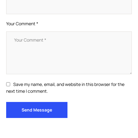
Your Comment *
Save my name, email, and website in this browser for the
next time I comment.
Send Message