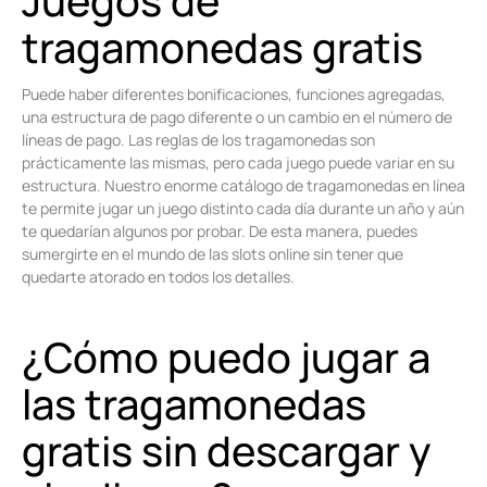
Juegos de
tragamonedas gratis
Puede haber diferentes bonificaciones, funciones agregadas,
una estructura de pago diferente o un cambio en el número de
líneas de pago. Las reglas de los tragamonedas son
prácticamente las mismas, pero cada juego puede variar en su
estructura. Nuestro enorme catálogo de tragamonedas en línea
te permite jugar un juego distinto cada día durante un año y aún
te quedarían algunos por probar. De esta manera, puedes
sumergirte en el mundo de las slots online sin tener que
quedarte atorado en todos los detalles.
¿Cómo puedo jugar a
las tragamonedas
gratis sin descargar y