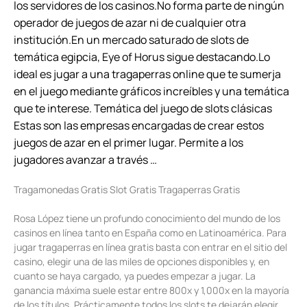
los servidores de los casinos.No forma parte de ningún
operador de juegos de azar ni de cualquier otra
institución.En un mercado saturado de slots de
temática egipcia, Eye of Horus sigue destacando.Lo
ideal es jugar a una tragaperras online que te sumerja
en el juego mediante gráficos increíbles y una temática
que te interese. Temática del juego de slots clásicas
Estas son las empresas encargadas de crear estos
juegos de azar en el primer lugar. Permite a los
jugadores avanzar a través …
Tragamonedas Gratis Slot Gratis Tragaperras Gratis
Rosa López tiene un profundo conocimiento del mundo de los
casinos en línea tanto en España como en Latinoamérica. Para
jugar tragaperras en línea gratis basta con entrar en el sitio del
casino, elegir una de las miles de opciones disponibles y, en
cuanto se haya cargado, ya puedes empezar a jugar. La
ganancia máxima suele estar entre 800x y 1,000x en la mayoría
de los títulos. Prácticamente todos los slots te dejarán elegir