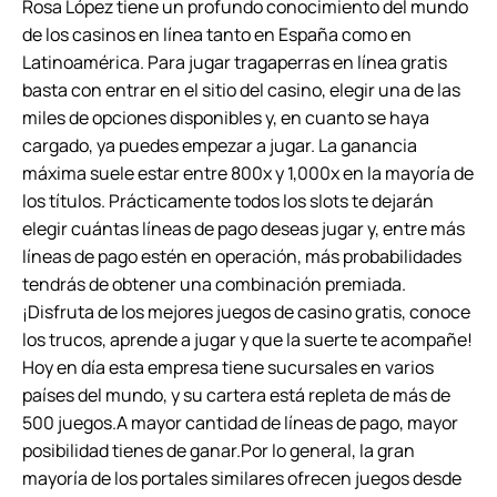
Rosa López tiene un profundo conocimiento del mundo
de los casinos en línea tanto en España como en
Latinoamérica. Para jugar tragaperras en línea gratis
basta con entrar en el sitio del casino, elegir una de las
miles de opciones disponibles y, en cuanto se haya
cargado, ya puedes empezar a jugar. La ganancia
máxima suele estar entre 800x y 1,000x en la mayoría de
los títulos. Prácticamente todos los slots te dejarán
elegir cuántas líneas de pago deseas jugar y, entre más
líneas de pago estén en operación, más probabilidades
tendrás de obtener una combinación premiada.
¡Disfruta de los mejores juegos de casino gratis, conoce
los trucos, aprende a jugar y que la suerte te acompañe!
Hoy en día esta empresa tiene sucursales en varios
países del mundo, y su cartera está repleta de más de
500 juegos.A mayor cantidad de líneas de pago, mayor
posibilidad tienes de ganar.Por lo general, la gran
mayoría de los portales similares ofrecen juegos desde