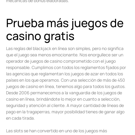
mecánicas de bonus elaboradas.
Prueba más juegos de
casino gratis
Las reglas del blackjack en línea son simples, pero no significa
que el juego sea menos emocionante. Nos enorgullece ser un
operador de juegos de casino comprometido con el juego
responsable. Cumplimos con todos los reglamentos fijados por
las agencias que reglamentan los juegos de azar en todos los
países en los que operamos. Con una selección de más de 450
juegos de casino en línea, tenemos algo para todos los gustos.
Desde 2006 permanecemos a la vanguardia de los juegos de
casino en línea, brindándote lo mejor en cuanto a selección,
seguridad y atención al cliente. A mayor cantidad de líneas de
pago en la tragaperras, mayor posibilidad tienes de ganar algo
en cada tirada.
Las slots se han convertido en uno de los juegos más