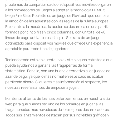
problemas de compatibilidad con dispositivos móviles obligaron
a los proveedores de juegos a adoptar la tecnología HTML-5.
Mega Fire Blaze Roulette es un juego de Playtech que combina
la emoción de las apuestas con las reglas de la ruleta europea.
En cuanto a la mecánica, la acción se desarrolla en una parrilla
formada por cinco filas y cinco columnas, con un total de 40
líneas de pago activas en cada spin. Se trata de un juego
optimizado para dispositivos móviles que ofrece una experiencia
agradable para todo tipo de jugadores.
Teniendo todo esto en cuenta, no existe ninguna estrategia que
pueda ayudarnos a ganar a las tragaperras de forma
sistemática. Por ello, son una buena alternativa a los juegos de
azar de pago, ya que lo más normal en este caso es acabar
perdiendo dinero. Si quieres más información al respecto, lee
nuestras reseñas antes de empezar a jugar.
Mantente al tanto de los nuevos lanzamientos en nuestro sitio
web para que puedas ser uno de los primeros en jugar a las
tragamonedas más novedosas de los mejores desarrolladores.
Todos sus lanzamientos destacan por sus increíbles gráficos y