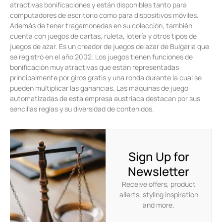
atractivas bonificaciones y están disponibles tanto para
computadores de escritorio como para dispositivos móviles.
Además de tener tragamonedas en su colección, también
cuenta con juegos de cartas, ruleta, lotería y otros tipos de
juegos de azar. Es un creador de juegos de azar de Bulgaria que
se registró en el año 2002. Los juegos tienen funciones de
bonificación muy atractivas que están representadas
principalmente por giros gratis y una ronda durante la cual se
pueden multiplicar las ganancias. Las máquinas de juego
automatizadas de esta empresa austriaca destacan por sus
sencillas reglas y su diversidad de contenidos.
Sign Up for
Newsletter
Receive offers, product
allerts, styling inspiration
and more.