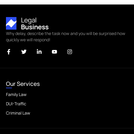
Why delay, describe the task now and you will be surprised how
quickly we will respond!
Our Services
Family Law
DUI-Traffic
Criminal Law