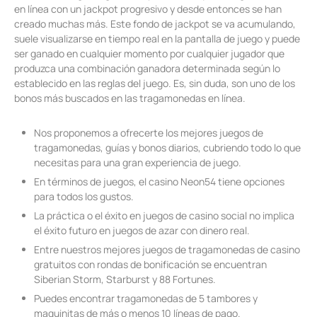
en línea con un jackpot progresivo y desde entonces se han
creado muchas más. Este fondo de jackpot se va acumulando,
suele visualizarse en tiempo real en la pantalla de juego y puede
ser ganado en cualquier momento por cualquier jugador que
produzca una combinación ganadora determinada según lo
establecido en las reglas del juego. Es, sin duda, son uno de los
bonos más buscados en las tragamonedas en línea.
Nos proponemos a ofrecerte los mejores juegos de
tragamonedas, guías y bonos diarios, cubriendo todo lo que
necesitas para una gran experiencia de juego.
En términos de juegos, el casino Neon54 tiene opciones
para todos los gustos.
La práctica o el éxito en juegos de casino social no implica
el éxito futuro en juegos de azar con dinero real.
Entre nuestros mejores juegos de tragamonedas de casino
gratuitos con rondas de bonificación se encuentran
Siberian Storm, Starburst y 88 Fortunes.
Puedes encontrar tragamonedas de 5 tambores y
maquinitas de más o menos 10 líneas de pago.