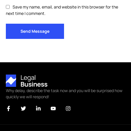
Save my name, email, and website in this browser for the
next time I comment.
Send Message
Why delay, describe the task now and you will be surprised how
quickly we will respond!