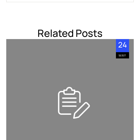
Related Posts
24
MAY