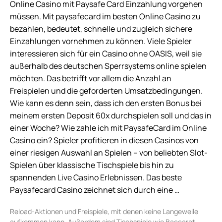
Online Casino mit Paysafe Card Einzahlung vorgehen
müssen. Mit paysafecard im besten Online Casino zu
bezahlen, bedeutet, schnelle und zugleich sichere
Einzahlungen vornehmen zu können. Viele Spieler
interessieren sich für ein Casino ohne OASIS, weil sie
außerhalb des deutschen Sperrsystems online spielen
möchten. Das betrifft vor allem die Anzahl an
Freispielen und die geforderten Umsatzbedingungen.
Wie kann es denn sein, dass ich den ersten Bonus bei
meinem ersten Deposit 60x durchspielen soll und das in
einer Woche? Wie zahle ich mit PaysafeCard im Online
Casino ein? Spieler profitieren in diesen Casinos von
einer riesigen Auswahl an Spielen – von beliebten Slot-
Spielen über klassische Tischspiele bis hin zu
spannenden Live Casino Erlebnissen. Das beste
Paysafecard Casino zeichnet sich durch eine …
Reload-Aktionen und Freispiele, mit denen keine Langeweile
aufkommen kann. Außerdem sind Tischspiele wie Baccarat,