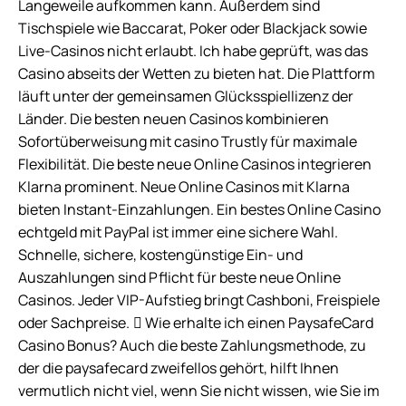
Langeweile aufkommen kann. Außerdem sind
Tischspiele wie Baccarat, Poker oder Blackjack sowie
Live-Casinos nicht erlaubt. Ich habe geprüft, was das
Casino abseits der Wetten zu bieten hat. Die Plattform
läuft unter der gemeinsamen Glücksspiellizenz der
Länder. Die besten neuen Casinos kombinieren
Sofortüberweisung mit casino Trustly für maximale
Flexibilität. Die beste neue Online Casinos integrieren
Klarna prominent. Neue Online Casinos mit Klarna
bieten Instant-Einzahlungen. Ein bestes Online Casino
echtgeld mit PayPal ist immer eine sichere Wahl.
Schnelle, sichere, kostengünstige Ein- und
Auszahlungen sind Pflicht für beste neue Online
Casinos. Jeder VIP-Aufstieg bringt Cashboni, Freispiele
oder Sachpreise. ⃣ Wie erhalte ich einen PaysafeCard
Casino Bonus? Auch die beste Zahlungsmethode, zu
der die paysafecard zweifellos gehört, hilft Ihnen
vermutlich nicht viel, wenn Sie nicht wissen, wie Sie im