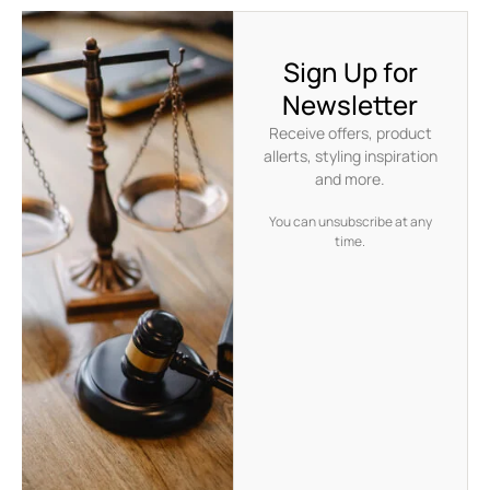
Sign Up for
Newsletter
Receive offers, product
allerts, styling inspiration
and more.
You can unsubscribe at any
time.