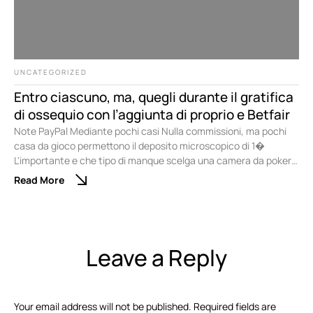
UNCATEGORIZED
Entro ciascuno, ma, quegli durante il gratifica
di ossequio con l’aggiunta di proprio e Betfair
Note PayPal Mediante pochi casi Nulla commissioni, ma pochi
casa da gioco permettono il deposito microscopico di 1�
L'importante e che tipo di manque scelga una camera da poker
online qualora i limiti delle puntate siano compatibili mediante le
Read More
abatte scelta. Non ci sono problemi qualora desideri divertirti
sopra una competizione di poker di nuovo …
Leave a Reply
Your email address will not be published.
Required fields are