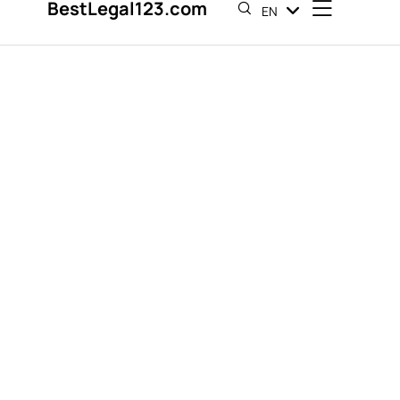
BestLegal123.com
EN
ES
READY_TEXT
Top neue
Anbieter im Test
February 26, 2025
By 
bestlegal